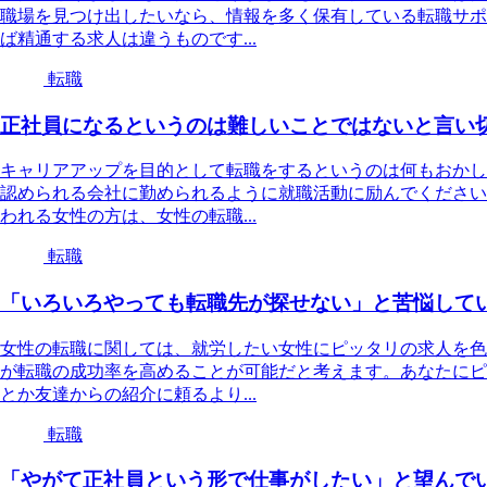
職場を見つけ出したいなら、情報を多く保有している転職サポ
ば精通する求人は違うものです...
転職
正社員になるというのは難しいことではないと言い
キャリアアップを目的として転職をするというのは何もおかし
認められる会社に勤められるように就職活動に励んでください
われる女性の方は、女性の転職...
転職
「いろいろやっても転職先が探せない」と苦悩して
女性の転職に関しては、就労したい女性にピッタリの求人を色
が転職の成功率を高めることが可能だと考えます。あなたにピ
とか友達からの紹介に頼るより...
転職
「やがて正社員という形で仕事がしたい」と望んで