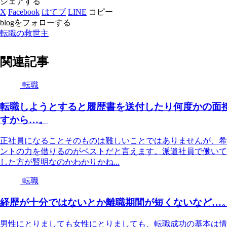
シェアする
X
Facebook
はてブ
LINE
コピー
blogをフォローする
転職の救世主
関連記事
転職
転職しようとすると履歴書を送付したり何度かの面
すから…。
正社員になることそのものは難しいことではありませんが、希
ントの力を借りるのがベストだと言えます。派遣社員で働いて
した方が賢明なのかわかりかね...
転職
経歴が十分ではないとか離職期間が短くないなど…
男性にとりましても女性にとりましても、転職成功の基本は情