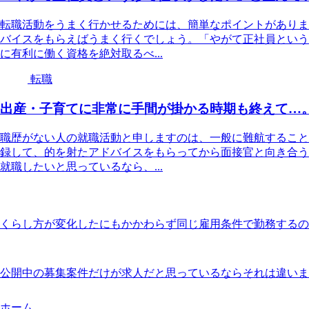
転職活動をうまく行かせるためには、簡単なポイントがありま
バイスをもらえばうまく行くでしょう。「やがて正社員という
に有利に働く資格を絶対取るべ...
転職
出産・子育てに非常に手間が掛かる時期も終えて…
職歴がない人の就職活動と申しますのは、一般に難航すること
録して、的を射たアドバイスをもらってから面接官と向き合う
就職したいと思っているなら、...
くらし方が変化したにもかかわらず同じ雇用条件で勤務するの
公開中の募集案件だけが求人だと思っているならそれは違いま
ホーム