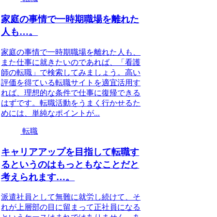
家庭の事情で一時期職場を離れた
人も…。
家庭の事情で一時期職場を離れた人も、
また仕事に就きたいのであれば、「看護
師の転職」で検索してみましょう。高い
評価を得ている転職サイトを適宜活用す
れば、理想的な条件で仕事に復帰できる
はずです。転職活動をうまく行かせるた
めには、単純なポイントが...
転職
キャリアアップを目指して転職す
るというのはもっともなことだと
考えられます…。
派遣社員として無難に就労し続けて、そ
れが上層部の目に留まって正社員になる