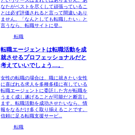
というケースはまれではありません。あ
なたがベストを尽くして頑張っているこ
とは必ず評価されると言って間違いあり
ません。「なんとしても転職したい」と
言うなら、転職サイトに登...
転職
転職エージェントは転職活動を成
就させるプロフェッショナルだと
考えていいでしょう…。
女性の転職の場合は、職に就きたい女性
に喜ばれる求人を多種多様に有している
転職エージェントに委託した方が転職を
うまく成し遂げることが可能だと断言し
ます。転職活動を成功させたいなら、情
報をなるだけ多く取り揃えることです。
信頼に足る転職支援サービ...
転職