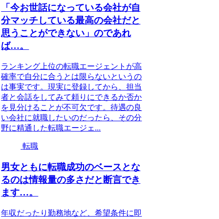
「今お世話になっている会社が自
分マッチしている最高の会社だと
思うことができない」のであれ
ば…。
ランキング上位の転職エージェントが高
確率で自分に合うとは限らないというの
は事実です。現実に登録してから、担当
者と会話をしてみて頼りにできるか否か
を見分けることが不可欠です。待遇の良
い会社に就職したいのだったら、その分
野に精通した転職エージェ...
転職
男女ともに転職成功のベースとな
るのは情報量の多さだと断言でき
ます…。
年収だったり勤務地など、希望条件に即