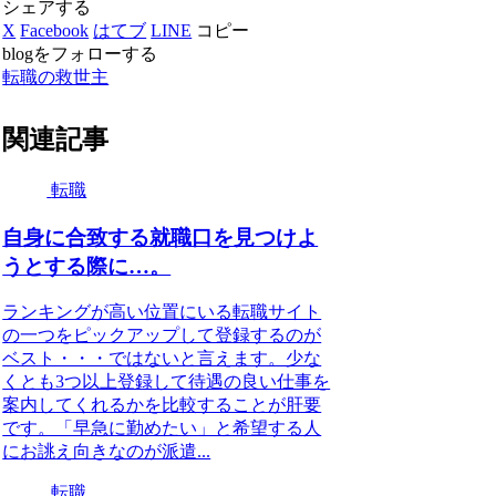
シェアする
X
Facebook
はてブ
LINE
コピー
blogをフォローする
転職の救世主
関連記事
転職
自身に合致する就職口を見つけよ
うとする際に…。
ランキングが高い位置にいる転職サイト
の一つをピックアップして登録するのが
ベスト・・・ではないと言えます。少な
くとも3つ以上登録して待遇の良い仕事を
案内してくれるかを比較することが肝要
です。「早急に勤めたい」と希望する人
にお誂え向きなのが派遣...
転職