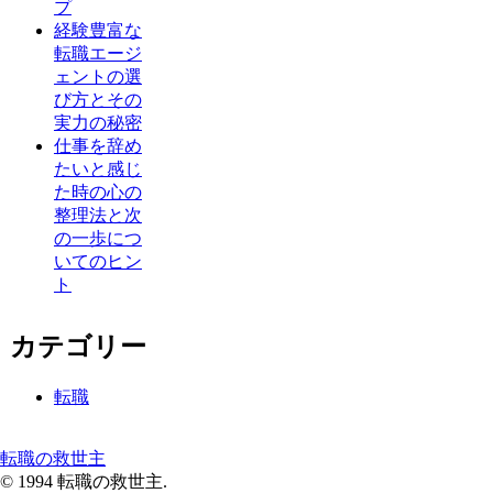
プ
経験豊富な
転職エージ
ェントの選
び方とその
実力の秘密
仕事を辞め
たいと感じ
た時の心の
整理法と次
の一歩につ
いてのヒン
ト
カテゴリー
転職
転職の救世主
© 1994 転職の救世主.