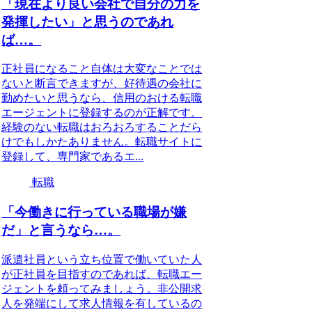
「現在より良い会社で自分の力を
発揮したい」と思うのであれ
ば…。
正社員になること自体は大変なことでは
ないと断言できますが、好待遇の会社に
勤めたいと思うなら、信用のおける転職
エージェントに登録するのが正解です。
経験のない転職はおろおろすることだら
けでもしかたありません。転職サイトに
登録して、専門家であるエ...
転職
「今働きに行っている職場が嫌
だ」と言うなら…。
派遣社員という立ち位置で働いていた人
が正社員を目指すのであれば、転職エー
ジェントを頼ってみましょう。非公開求
人を発端にして求人情報を有しているの