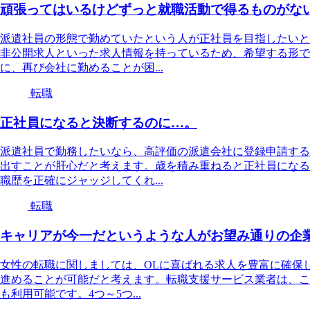
頑張ってはいるけどずっと就職活動で得るものがな
派遣社員の形態で勤めていたという人が正社員を目指したいと
非公開求人といった求人情報を持っているため、希望する形で
に、再び会社に勤めることが困...
転職
正社員になると決断するのに…。
派遣社員で勤務したいなら、高評価の派遣会社に登録申請する
出すことが肝心だと考えます。歳を積み重ねると正社員になる
職歴を正確にジャッジしてくれ...
転職
キャリアが今一だというような人がお望み通りの企
女性の転職に関しましては、OLに喜ばれる求人を豊富に確保
進めることが可能だと考えます。転職支援サービス業者は、こ
も利用可能です。4つ～5つ...