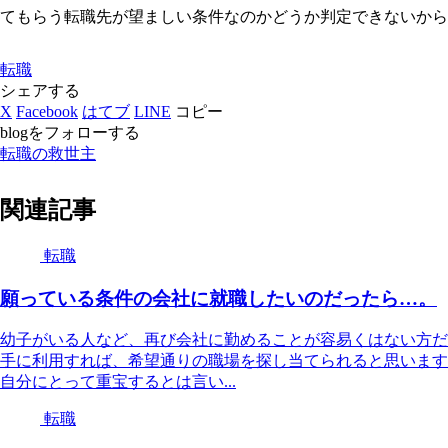
てもらう転職先が望ましい条件なのかどうか判定できないから
転職
シェアする
X
Facebook
はてブ
LINE
コピー
blogをフォローする
転職の救世主
関連記事
転職
願っている条件の会社に就職したいのだったら…。
幼子がいる人など、再び会社に勤めることが容易くはない方だ
手に利用すれば、希望通りの職場を探し当てられると思います
自分にとって重宝するとは言い...
転職