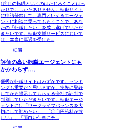
1度目の転職というのはたじろぐことばっ
かりでもしかたありません。転職サイト
に申請登録して、専門といえるエージェ
ントに相談に乗ってもらうことで、あな
たの「転職したい」を成し遂げていただ
きたいです。転職支援サービスにおいて
は、本当に厚遇を受けら...
転職
評価の高い転職エージェントにも
かかわらず…。
優秀な転職サイトはわずかです。ランキ
ングも重要だと思いますが、実際に登録
してから提示してもらえる会社の評判で
判別していただきたいです。転職エージ
ェントには「ワークライフバランスを大
切にして勤めたい」、「〇〇円給料が欲
しい」、「面白い仕事にチ...