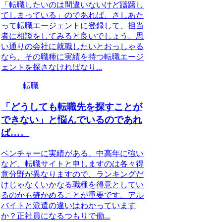
「転職したいのは間違いないけど躊躇し
てしまっている」のであれば、さしあた
って転職エージェントに登録して、担当
者に相談をしてみると良いでしょう。思
い通りの会社に就職したいとおっしゃる
なら、その職種に実績を持つ転職エージ
ェントを探さなければなり...
転職
「どうしても転職先を探すことが
できない」と悩んでいるのであれ
ば…。
ベンチャーに実績がある、中高年に強い
など、転職サイトと申しますのは各々得
意分野が異なりますので、ランキングだ
けじゃなくいかなる職種を得意としてい
るのかも確かめることが重要です。アル
バイトと派遣の違いはわかっています
か？正社員になるつもりで働...