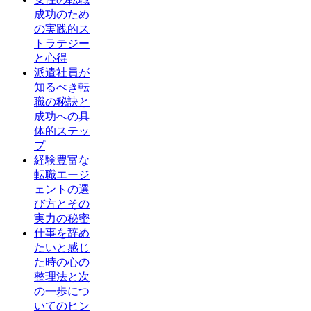
成功のため
の実践的ス
トラテジー
と心得
派遣社員が
知るべき転
職の秘訣と
成功への具
体的ステッ
プ
経験豊富な
転職エージ
ェントの選
び方とその
実力の秘密
仕事を辞め
たいと感じ
た時の心の
整理法と次
の一歩につ
いてのヒン