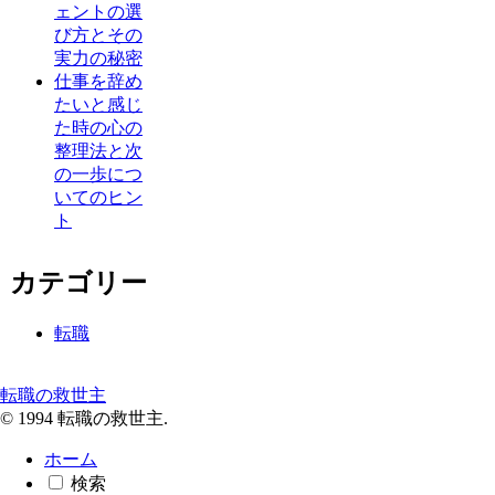
ェントの選
び方とその
実力の秘密
仕事を辞め
たいと感じ
た時の心の
整理法と次
の一歩につ
いてのヒン
ト
カテゴリー
転職
転職の救世主
© 1994 転職の救世主.
ホーム
検索