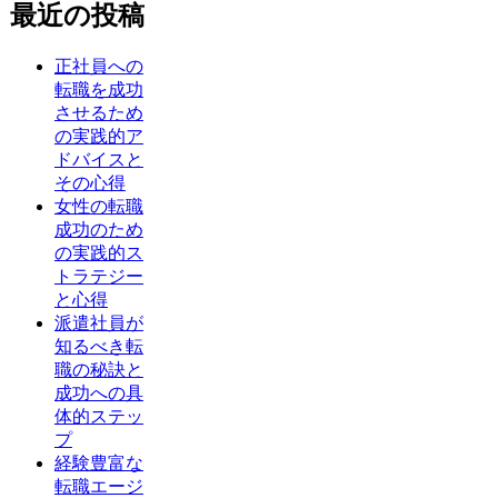
最近の投稿
正社員への
転職を成功
させるため
の実践的ア
ドバイスと
その心得
女性の転職
成功のため
の実践的ス
トラテジー
と心得
派遣社員が
知るべき転
職の秘訣と
成功への具
体的ステッ
プ
経験豊富な
転職エージ