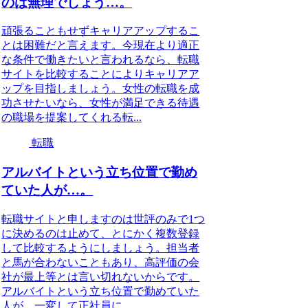
のは無理でしょう…。
頑張ることもせずキャリアアップするこ
とは困難だと言えます。今現在より適正
な条件で働きたいと言われるなら、転職
サイトを比較することによりキャリアア
ップを目指しましょう。女性の転職を成
功させたいなら、女性が満足できる待遇
の職場を提案してくれる転...
転職
アルバイトという立ち位置で勤め
ていた人が…。
転職サイトと申しますのは世評のみで1つ
に決めるのは止めて、とにかく複数登録
して比較するようにしましょう。担当者
と馬が合わないこともあり、高評価の会
社が最上等とは言い切れないからです。
アルバイトという立ち位置で勤めていた
人が、一変して正社員に...