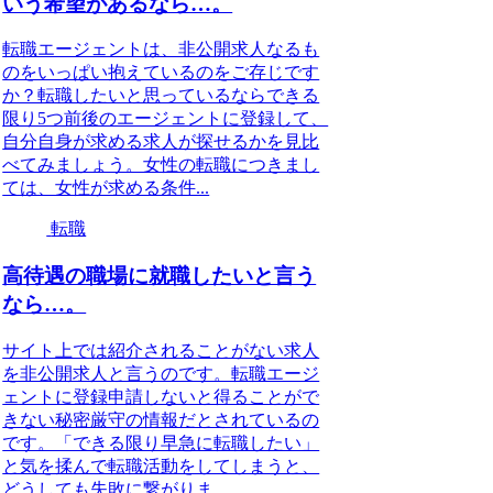
いう希望があるなら…。
転職エージェントは、非公開求人なるも
のをいっぱい抱えているのをご存じです
か？転職したいと思っているならできる
限り5つ前後のエージェントに登録して、
自分自身が求める求人が探せるかを見比
べてみましょう。女性の転職につきまし
ては、女性が求める条件...
転職
高待遇の職場に就職したいと言う
なら…。
サイト上では紹介されることがない求人
を非公開求人と言うのです。転職エージ
ェントに登録申請しないと得ることがで
きない秘密厳守の情報だとされているの
です。「できる限り早急に転職したい」
と気を揉んで転職活動をしてしまうと、
どうしても失敗に繋がりま...