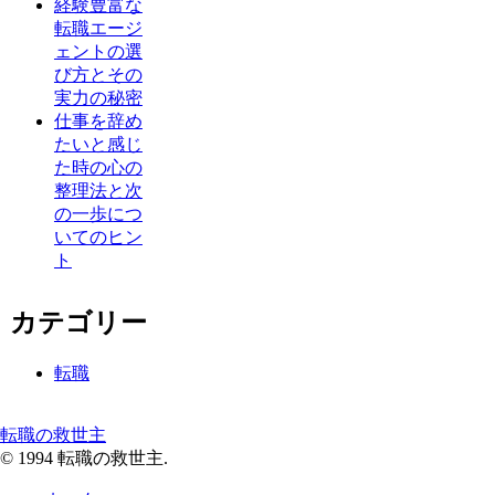
経験豊富な
転職エージ
ェントの選
び方とその
実力の秘密
仕事を辞め
たいと感じ
た時の心の
整理法と次
の一歩につ
いてのヒン
ト
カテゴリー
転職
転職の救世主
© 1994 転職の救世主.