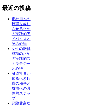
最近の投稿
正社員への
転職を成功
させるため
の実践的ア
ドバイスと
その心得
女性の転職
成功のため
の実践的ス
トラテジー
と心得
派遣社員が
知るべき転
職の秘訣と
成功への具
体的ステッ
プ
経験豊富な