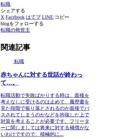
転職
シェアする
X
Facebook
はてブ
LINE
コピー
blogをフォローする
転職の救世主
関連記事
転職
赤ちゃんに対する世話が終わっ
て…。
転職活動で失敗ばかりする時は、面接を
考えなしに受けるのは止めて、履歴書を
見た段階で振り落とされるのか面接でパ
スされてしまうのかなどを吟味した上で
対策を考えることが必要です。フリータ
ーに関しましては将来に対する補償がな
いわけですので、積極的に...