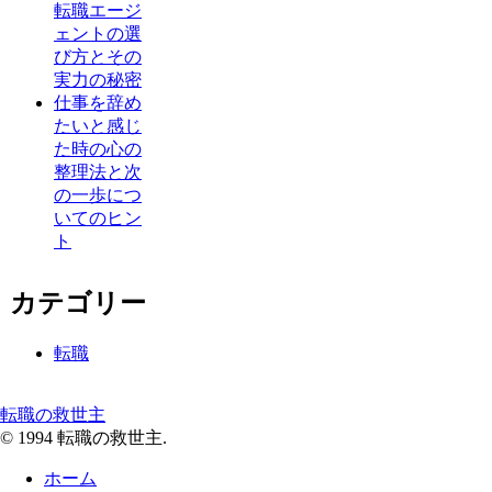
転職エージ
ェントの選
び方とその
実力の秘密
仕事を辞め
たいと感じ
た時の心の
整理法と次
の一歩につ
いてのヒン
ト
カテゴリー
転職
転職の救世主
© 1994 転職の救世主.
ホーム