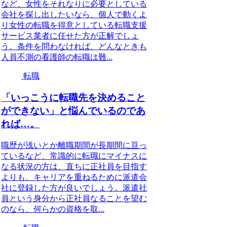
など、女性をそれなりに必要としている
会社を探し出したいなら、個人で動くよ
り女性の転職を得意としている転職支援
サービス業者に任せた方が正解でしょ
う。条件を問わなければ、どんなときも
人員不測の看護師の転職は難...
転職
「いっこうに転職先を決めること
ができない」と悩んでいるのであ
れば…。
職歴が浅いとか離職期間が長期間に亘っ
ているなど、常識的に転職にマイナスに
なる状況の方は、直ちに正社員を目指す
よりも、キャリアを重ねるために派遣会
社に登録した方が良いでしょう。派遣社
員という身分から正社員なることを望む
のなら、何らかの資格を取...