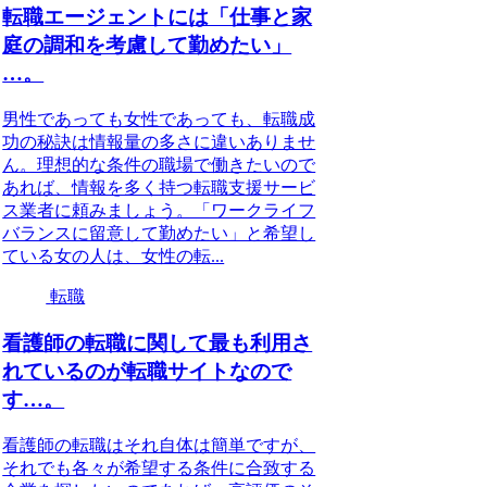
転職エージェントには「仕事と家
庭の調和を考慮して勤めたい」
…。
男性であっても女性であっても、転職成
功の秘訣は情報量の多さに違いありませ
ん。理想的な条件の職場で働きたいので
あれば、情報を多く持つ転職支援サービ
ス業者に頼みましょう。「ワークライフ
バランスに留意して勤めたい」と希望し
ている女の人は、女性の転...
転職
看護師の転職に関して最も利用さ
れているのが転職サイトなので
す…。
看護師の転職はそれ自体は簡単ですが、
それでも各々が希望する条件に合致する