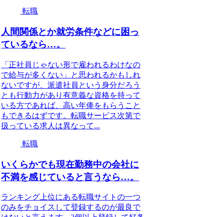
転職
人間関係とか就労条件などに困っ
ているなら…。
「正社員じゃない形で雇われるわけなの
で給与が多くない」と思われるかもしれ
ないですが、派遣社員という身分だろう
とも行動力があり有意義な資格を持って
いる方であれば、高い年俸をもらうこと
もできるはずです。転職サービス次第で
扱っている求人は異なって...
転職
いくらかでも現在勤務中の会社に
不満を感じていると言うなら…。
ランキング上位にある転職サイトの一つ
のみをチョイスして登録するのが最良で