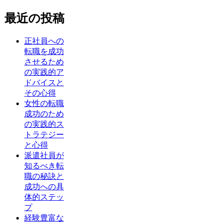
最近の投稿
正社員への
転職を成功
させるため
の実践的ア
ドバイスと
その心得
女性の転職
成功のため
の実践的ス
トラテジー
と心得
派遣社員が
知るべき転
職の秘訣と
成功への具
体的ステッ
プ
経験豊富な