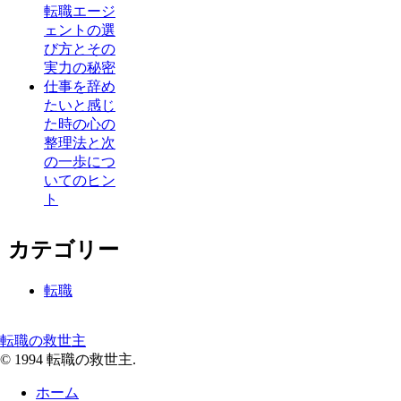
転職エージ
ェントの選
び方とその
実力の秘密
仕事を辞め
たいと感じ
た時の心の
整理法と次
の一歩につ
いてのヒン
ト
カテゴリー
転職
転職の救世主
© 1994 転職の救世主.
ホーム