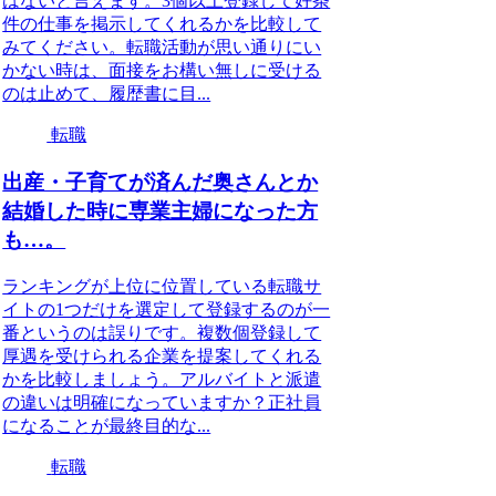
はないと言えます。3個以上登録して好条
件の仕事を掲示してくれるかを比較して
みてください。転職活動が思い通りにい
かない時は、面接をお構い無しに受ける
のは止めて、履歴書に目...
転職
出産・子育てが済んだ奥さんとか
結婚した時に専業主婦になった方
も…。
ランキングが上位に位置している転職サ
イトの1つだけを選定して登録するのが一
番というのは誤りです。複数個登録して
厚遇を受けられる企業を提案してくれる
かを比較しましょう。アルバイトと派遣
の違いは明確になっていますか？正社員
になることが最終目的な...
転職