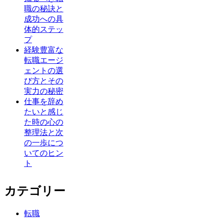
職の秘訣と
成功への具
体的ステッ
プ
経験豊富な
転職エージ
ェントの選
び方とその
実力の秘密
仕事を辞め
たいと感じ
た時の心の
整理法と次
の一歩につ
いてのヒン
ト
カテゴリー
転職