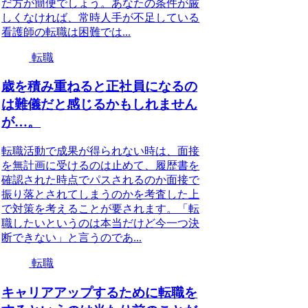
だ方が簡便でしょう。あなたの条件が厳
しくなければ、常時人手が不足している
看護師の転職は困難では...
転職
歳を積み重ねると正社員になるの
は難儀だと感じるかもしれません
が…。
転職活動で成果が得られない時は、面接
を無計画に受けるのは止めて、履歴書を
確認された時点でパスされるのか面接で
振り落とされてしまうのかを考査した上
で対策を考えることが要されます。「転
職したいというのは本当だけど今一つ決
断できない」と言うのであ...
転職
キャリアアップするために転職を