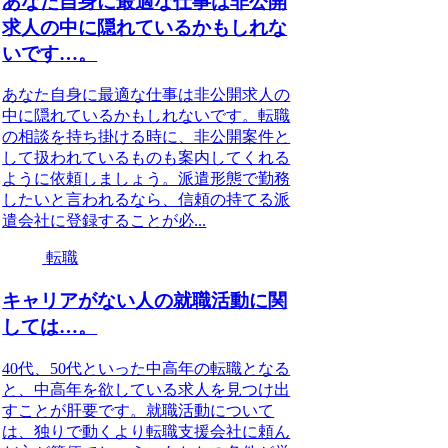
あなた自身に最適な仕事は非公開
求人の中に隠れているかもしれな
いです…。
あなた自身に最適な仕事は非公開求人の
中に隠れているかもしれないです。転職
の相談を持ち掛ける時に、非公開案件と
して扱われているものも案内してくれる
ように依頼しましょう。派遣形態で勤務
したいと言われるなら、信頼の持てる派
遣会社に登録することが必...
転職
キャリアがない人の就職活動に関
しては…。
40代、50代といった中高年の転職となる
と、中高年を欲している求人を見つけ出
すことが肝要です。就職活動について
は、独りで動くより転職支援会社に頼ん