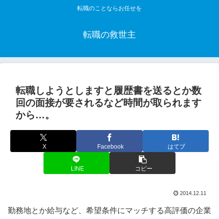
転職のことならお任せを
転職の救世主
転職しようとしますと履歴書を送るとか数
回の面接が要されるなど時間が取られます
から…。
X
Facebook
はてブ
LINE
コピー
2014.12.11
勤務地とか給与など、希望条件にマッチする高評価の企業