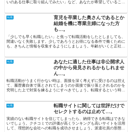
いのある仕事に取り組んでみたい」など、あなたが希望していること
を躊躇なく伝えることが重要です。会社と自分の分析を完了...
育児を卒業した奥さんであるとか
転職
結婚を機に専業主婦になった方
も…。
「少しでも早く転職したい」と焦って転職活動をしたとしましても、
間違いなく失敗します。少しであろうとお得になる条件で働くために
も、きちんと情報を収集するようにしましょう。年齢がいくと正社員
になるのは困難を極めると消極的になってしまうかもしれな...
あなたに適した仕事は非公開求人
転職
の中から発見されるかもしれませ
ん…。
転職活動がうまく行かない時は、面接を深く考えずに受けるのは控え
て、履歴書自体で落とされてしまうのか面接で振り落とされるのかを
究明した上で対策を練るようにすべきでしょう。転職するという時に
は履歴書を書いて送るとか数回の面接に臨んだりするなど時...
転職サイトに関しては世評だけで
転職
セレクトするのは止めて…。
実績のない転職サイトを信じてしまったら、納得できる転職はできな
いでしょう。クチコミでの評価が高くランキングも高いサイトを活用
して、理想的な会社への転職を成功させましょう。派遣社員の形態で