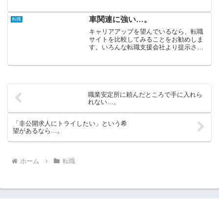
仕事に就いていたという状況から正社員を目指すというのな...
車関連に強い…。
転職
キャリアアップを望んでいるなら、転職
サイトを比較してみることをお勧めしま
す。いろんな転職支援会社より提示され
る候補企業を見比べることにより、自分
自身の今のキャリアに合う条件を導き出
せます。「今すぐにでも転職したい」と
せっぱ詰まって転職活動を...
職業安定所に頼んだところで手に入れら
れない…。
「非公開求人にトライしたい」という希
望があるなら…。
ホーム
転職