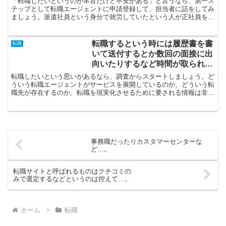
「転職したいというのが本音だけど不安がある」と言うなら、第一ス
テップとして転職エージェントに申請登録して、担当者に話をしてみ
ましょう。派遣社員という身分で就労していたという人が正社員を目
論むと言われるなら、転職エージェントを利用しましょう。...
転職するという時には履歴書を書
転職
いて送付するとか数回の面接に出
向いたりするなど時間が取られま
すので…。
転職したいという思いがあるなら、調査からスタートしましょう。ど
ういう転職エージェントがサービスを展開しているのか、どういう転
職先が存在するのか、転職を現実化させるために要される情報は非常
にたくさんあるのです。転職サポート会社においては、もの...
事務職だったりカスタマーセンターな
ど…。
転職サイトと呼ばれるものはクチコミの
みで選定するなどというのは控えて…。
ホーム
転職