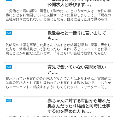
公開求人と呼びます…。
「労働と生活の調和に留意して勤めたい」という女の人は、女性の転
職にひときわ奮闘している支援サービスに登録しましょう。「現在の
会社が好きになれない」と感じるなら、自分に合った形で勤められる
派遣社員になるというのも1つの選択肢です。派遣会社に登...
派遣会社と一括りに言いまして
転職
も…。
乳幼児の世話を卒業した奥さんであるとか結婚を理由に家事に専念し
た方も、派遣社員という形だったら、条件に応じてスイスイと仕事に
戻ることが可能だと思います。「今よりいい会社で就労してみたい」
と思うのであれば、転職サイトのランキングで上の方に位置...
育児で働いていない期間が長い
転職
と…。
提示されている案件のみが求人だなんてことはありません。実際的に
は非公開求人として取り扱われている案件も多数あるので、こちらか
らエージェントに相談するようにしてください。フリーターに関して
はこれから先の補償がありませんので、なるだけ若い時にア...
赤ちゃんに対する世話から離れた
転職
奥さんだったり結婚と同時に仕事
するのを辞めた方も…。