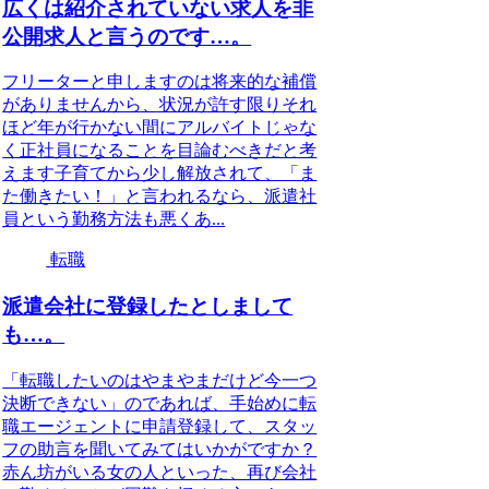
広くは紹介されていない求人を非
公開求人と言うのです…。
フリーターと申しますのは将来的な補償
がありませんから、状況が許す限りそれ
ほど年が行かない間にアルバイトじゃな
く正社員になることを目論むべきだと考
えます子育てから少し解放されて、「ま
た働きたい！」と言われるなら、派遣社
員という勤務方法も悪くあ...
転職
派遣会社に登録したとしまして
も…。
「転職したいのはやまやまだけど今一つ
決断できない」のであれば、手始めに転
職エージェントに申請登録して、スタッ
フの助言を聞いてみてはいかがですか？
赤ん坊がいる女の人といった、再び会社