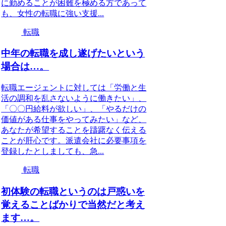
に勤めることが困難を極める方であって
も、女性の転職に強い支援...
転職
中年の転職を成し遂げたいという
場合は…。
転職エージェントに対しては「労働と生
活の調和を乱さないように働きたい」、
「〇〇円給料が欲しい」、「やるだけの
価値がある仕事をやってみたい」など、
あなたが希望することを躊躇なく伝える
ことが肝心です。派遣会社に必要事項を
登録したとしましても、急...
転職
初体験の転職というのは戸惑いを
覚えることばかりで当然だと考え
ます…。