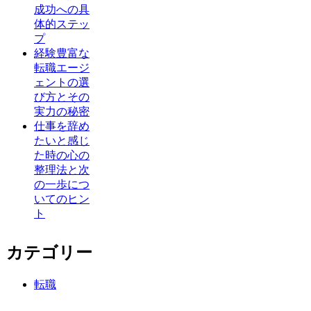
成功への具
体的ステッ
プ
経験豊富な
転職エージ
ェントの選
び方とその
実力の秘密
仕事を辞め
たいと感じ
た時の心の
整理法と次
の一歩につ
いてのヒン
ト
カテゴリー
転職