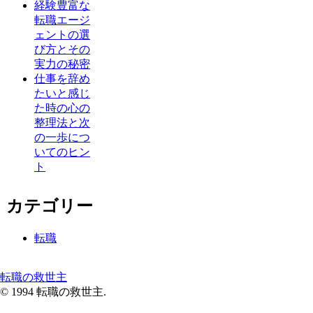
経験豊富な
転職エージ
ェントの選
び方とその
実力の秘密
仕事を辞め
たいと感じ
た時の心の
整理法と次
の一歩につ
いてのヒン
ト
カテゴリー
転職
転職の救世主
© 1994 転職の救世主.