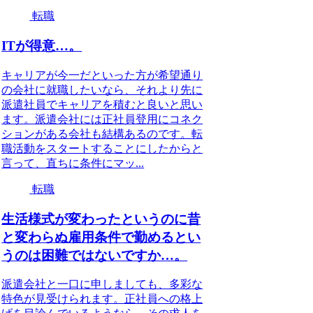
転職
ITが得意…。
キャリアが今一だといった方が希望通り
の会社に就職したいなら、それより先に
派遣社員でキャリアを積むと良いと思い
ます。派遣会社には正社員登用にコネク
ションがある会社も結構あるのです。転
職活動をスタートすることにしたからと
言って、直ちに条件にマッ...
転職
生活様式が変わったというのに昔
と変わらぬ雇用条件で勤めるとい
うのは困難ではないですか…。
派遣会社と一口に申しましても、多彩な
特色が見受けられます。正社員への格上