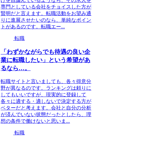
げを目論んでいるようなら、その求人を
専門としている会社をチョイスした方が
賢明だと言えます。転職活動をお望み通
りに進展させたいのなら、単純なポイン
トがあるのです。転職エー...
転職
「わずかながらでも待遇の良い企
業に転職したい」という希望があ
るなら…。
転職サイトと言いましても、各々得意分
野が異なるのです。ランキングは頼りに
してもいいですが、現実的に登録して
各々に適する・適しないで決定する方が
ベターだと考えます。会社と自分の分析
が済んでいない状態だったとしたら、理
想の条件で働けないと思いま...
転職