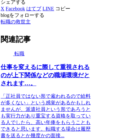
シェアする
X
Facebook
はてブ
LINE
コピー
blogをフォローする
転職の救世主
関連記事
転職
仕事を変えるに際して重視される
のが上下関係などの職場環境だと
されます…。
「正社員ではない形で雇われるので給料
が多くない」という感覚があるかもしれ
ませんが、派遣社員という形であろうと
も実行力があり重宝する資格を取ってい
る人でしたら、高い年俸をもらうことも
できると思います。転職する場合は履歴
書を送るとか幾度かの面接...