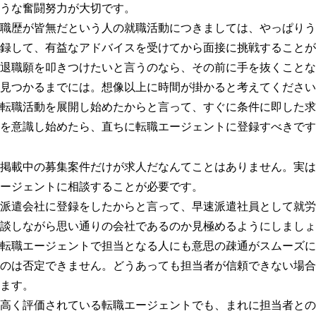
うな奮闘努力が大切です。
職歴が皆無だという人の就職活動につきましては、やっぱりう
録して、有益なアドバイスを受けてから面接に挑戦することが
退職願を叩きつけたいと言うのなら、その前に手を抜くことな
見つかるまでには。想像以上に時間が掛かると考えてください
転職活動を展開し始めたからと言って、すぐに条件に即した求
を意識し始めたら、直ちに転職エージェントに登録すべきです
掲載中の募集案件だけが求人だなんてことはありません。実は
ージェントに相談することが必要です。
派遣会社に登録をしたからと言って、早速派遣社員として就労
談しながら思い通りの会社であるのか見極めるようにしましょ
転職エージェントで担当となる人にも意思の疎通がスムーズに
のは否定できません。どうあっても担当者が信頼できない場合
ます。
高く評価されている転職エージェントでも、まれに担当者との