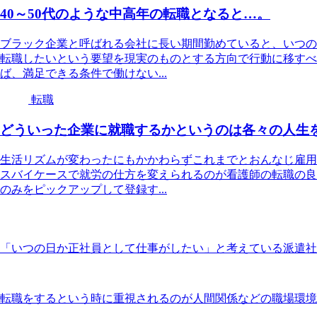
40～50代のような中高年の転職となると…。
ブラック企業と呼ばれる会社に長い期間勤めていると、いつの
転職したいという要望を現実のものとする方向で行動に移すべ
ば、満足できる条件で働けない...
転職
どういった企業に就職するかというのは各々の人生
生活リズムが変わったにもかかわらずこれまでとおんなじ雇用
スバイケースで就労の仕方を変えられるのが看護師の転職の良
のみをピックアップして登録す...
「いつの日か正社員として仕事がしたい」と考えている派遣社
転職をするという時に重視されるのが人間関係などの職場環境