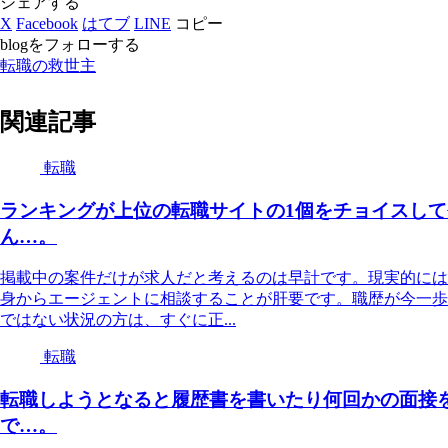
シェアする
X
Facebook
はてブ
LINE
コピー
blogをフォローする
転職の救世主
関連記事
転職
ランキングが上位の転職サイトの1個をチョイスし
ん…。
掲載中の案件だけが求人だと考えるのは早計です。現実的には
身からエージェントに相談することが肝要です。職歴が今一歩
ではない状況の方は、すぐに正...
転職
転職しようとなると履歴書を書いたり何回かの面接
で…。