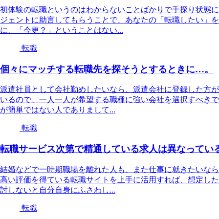
初体験の転職というのはわからないことばかりで手探り状態に
ジェントに助言してもらうことで、あなたの「転職したい」を
に、「今更？」ということはない...
転職
個々にマッチする転職先を探そうとするときに…。
派遣社員として会社勤めしたいなら、派遣会社に登録した方が
いるので、一人一人が希望する職種に強い会社を選択すべきで
が簡単ではない人でありまして...
転職
転職サービス次第で精通している求人は異なってい
結婚などで一時期職場を離れた人も、また仕事に就きたいなら
高い評価を得ている転職サイトを上手に活用すれば、想定した
討しないと自分自身にふさわし...
転職