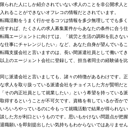
限られた人にしか紹介されていない求人のことを非公開求人と
入れることができないオフレコの情報だとされています。
転職活動をうまく行かせるコツは情報を多少無理してでも多く
任すれば、たくさんの求人募集案件からあなたの条件に合う仕
転職エージェントに向けては、「就労と生活の調和を乱さない
な仕事にチャレンジしたい」など、あなた自身が望んでいるこ
転職支援会社と言いますのは、長い間派遣社員として働いてき
以上のエージェント会社に登録して、担当者同士の経験値を比
同じ派遣会社と言いましても、諸々の特徴があるわけです。正
な求人を取り扱っている派遣会社をチョイスした方が賢明だと
「その内正社員として就業したい」という希望を持っている派
取得するということが不可欠です。資格を有しているか否かで
いろいろやっているのに今もって就職活動で結果が得られない
談した方が利口というものです。思いもかけない問題点が把握
退職願いを即刻提出したい気持ちもわからないではありません