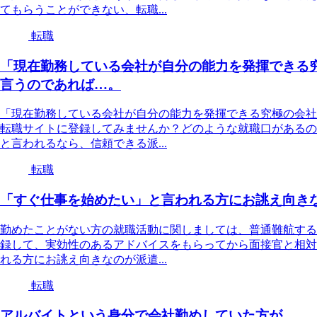
てもらうことができない、転職...
転職
「現在勤務している会社が自分の能力を発揮できる
言うのであれば…。
「現在勤務している会社が自分の能力を発揮できる究極の会社
転職サイトに登録してみませんか？どのような就職口があるの
と言われるなら、信頼できる派...
転職
「すぐ仕事を始めたい」と言われる方にお誂え向き
勤めたことがない方の就職活動に関しましては、普通難航する
録して、実効性のあるアドバイスをもらってから面接官と相対
れる方にお誂え向きなのが派遣...
転職
アルバイトという身分で会社勤めしていた方が…。