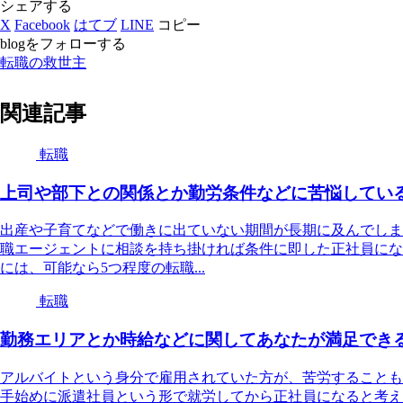
シェアする
X
Facebook
はてブ
LINE
コピー
blogをフォローする
転職の救世主
関連記事
転職
上司や部下との関係とか勤労条件などに苦悩してい
出産や子育てなどで働きに出ていない期間が長期に及んでしま
職エージェントに相談を持ち掛ければ条件に即した正社員にな
には、可能なら5つ程度の転職...
転職
勤務エリアとか時給などに関してあなたが満足でき
アルバイトという身分で雇用されていた方が、苦労することも
手始めに派遣社員という形で就労してから正社員になると考え