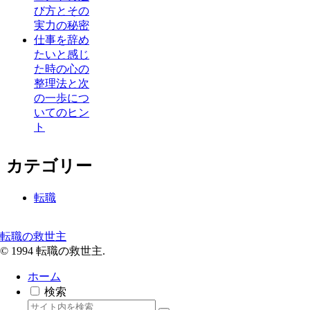
び方とその
実力の秘密
仕事を辞め
たいと感じ
た時の心の
整理法と次
の一歩につ
いてのヒン
ト
カテゴリー
転職
転職の救世主
© 1994 転職の救世主.
ホーム
検索