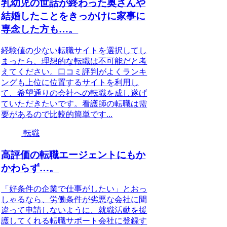
乳幼児の世話が終わった奥さんや
結婚したことをきっかけに家事に
専念した方も…。
経験値の少ない転職サイトを選択してし
まったら、理想的な転職は不可能だと考
えてください。口コミ評判がよくランキ
ングも上位に位置するサイトを利用し
て、希望通りの会社への転職を成し遂げ
ていただきたいです。看護師の転職は需
要があるので比較的簡単です...
転職
高評価の転職エージェントにもか
かわらず…。
「好条件の企業で仕事がしたい」とおっ
しゃるなら、労働条件が劣悪な会社に間
違って申請しないように、就職活動を援
護してくれる転職サポート会社に登録す