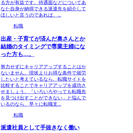
る方が有益です。待遇面などについてあ
なた自身が納得できる派遣先を紹介して
ほしいと言うのであれば、...
転職
出産・子育てが済んだ奥さんとか
結婚のタイミングで専業主婦にな
った方も…。
努力せずにキャリアアップすることはか
ないません。現状よりお得な条件で就労
したいと考えているなら、転職サイトを
比較することでキャリアアップを成功さ
せましょう。「いろいろやっても転職先
を見つけ出すことができない」と悩んで
いるのなら、早々に転職支...
転職
派遣社員として手抜きなく働い