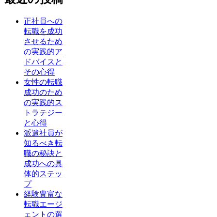
正社員への
転職を成功
させるため
の実践的ア
ドバイスと
その心得
女性の転職
成功のため
の実践的ス
トラテジー
と心得
派遣社員が
知るべき転
職の秘訣と
成功への具
体的ステッ
プ
経験豊富な
転職エージ
ェントの選