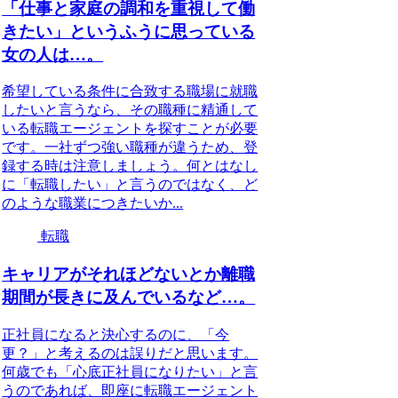
「仕事と家庭の調和を重視して働
きたい」というふうに思っている
女の人は…。
希望している条件に合致する職場に就職
したいと言うなら、その職種に精通して
いる転職エージェントを探すことが必要
です。一社ずつ強い職種が違うため、登
録する時は注意しましょう。何とはなし
に「転職したい」と言うのではなく、ど
のような職業につきたいか...
転職
キャリアがそれほどないとか離職
期間が長きに及んでいるなど…。
正社員になると決心するのに、「今
更？」と考えるのは誤りだと思います。
何歳でも「心底正社員になりたい」と言
うのであれば、即座に転職エージェント