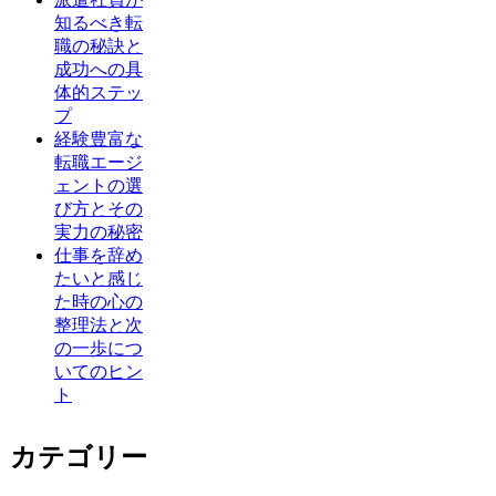
知るべき転
職の秘訣と
成功への具
体的ステッ
プ
経験豊富な
転職エージ
ェントの選
び方とその
実力の秘密
仕事を辞め
たいと感じ
た時の心の
整理法と次
の一歩につ
いてのヒン
ト
カテゴリー