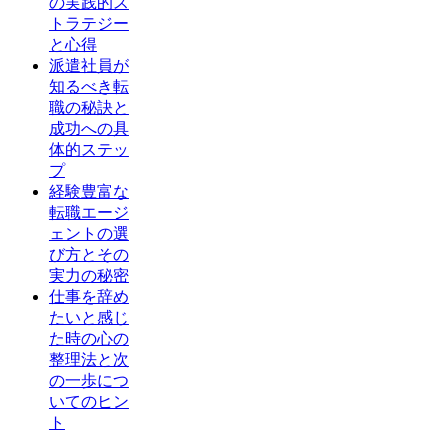
の実践的ス
トラテジー
と心得
派遣社員が
知るべき転
職の秘訣と
成功への具
体的ステッ
プ
経験豊富な
転職エージ
ェントの選
び方とその
実力の秘密
仕事を辞め
たいと感じ
た時の心の
整理法と次
の一歩につ
いてのヒン
ト