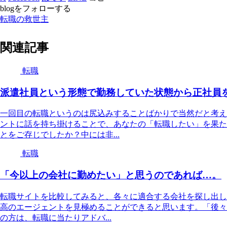
blogをフォローする
転職の救世主
関連記事
転職
派遣社員という形態で勤務していた状態から正社員
一回目の転職というのは尻込みすることばかりで当然だと考え
ントに話を持ち掛けることで、あなたの「転職したい」を果た
とをご存じでしたか？中には非...
転職
「今以上の会社に勤めたい」と思うのであれば…。
転職サイトを比較してみると、各々に適合する会社を探し出し
高のエージェントを見極めることができると思います。「後々
の方は、転職に当たりアドバ...