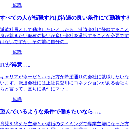
転職
すべての人が転職すれば待遇の良い条件にて勤務す
派遣社員として勤務したいとしたら、派遣会社に登録すること
身が就きたい職種の扱いが多い会社を選択することが必要です
はないですが、その前に自分の...
転職
ITが得意…。
キャリアが今一だといった方が希望通りの会社に就職したいな
います。派遣会社には正社員登用にコネクションがある会社も
らと言って、直ちに条件にマッ...
転職
望んでいるような条件で働きたいなら…。
育児を終えた主婦とか結婚のタイミングで専業主婦になった方