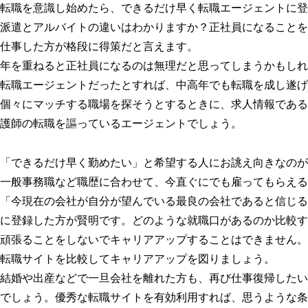
転職を意識し始めたら、できるだけ早く転職エージェントに登
派遣とアルバイトの違いはわかりますか？正社員になることを
仕事した方が格段に得策だと言えます。
年を重ねると正社員になるのは無理だと思ってしまうかもしれ
転職エージェントだったとすれば、中高年でも転職を成し遂げ
個々にマッチする職場を探そうとするときに、求人情報である
護師の転職を謳っているエージェントでしょう。
「できるだけ早く勤めたい」と希望する人にお誂え向きなのが
一般事務職など職歴に合わせて、今直ぐにでも雇ってもらえる
「今現在の会社が自分が望んでいる最良の会社であると信じる
に登録した方が賢明です。どのような就職口があるのか比較す
頑張ることをしないでキャリアアップすることはできません。
転職サイトを比較してキャリアアップを図りましょう。
結婚や出産などで一旦会社を離れた方も、再び仕事復帰したい
でしょう。優秀な転職サイトを有効利用すれば、思うような条