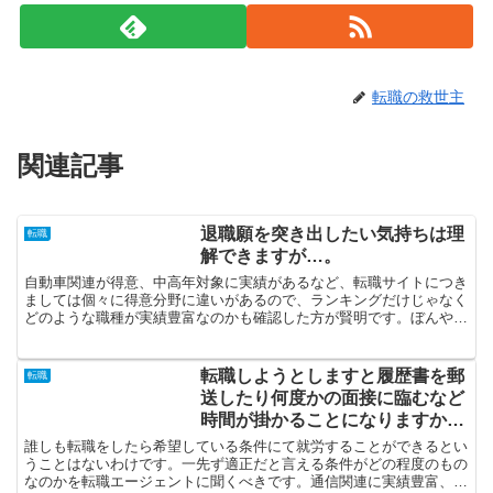
転職の救世主
関連記事
退職願を突き出したい気持ちは理
転職
解できますが…。
自動車関連が得意、中高年対象に実績があるなど、転職サイトにつき
ましては個々に得意分野に違いがあるので、ランキングだけじゃなく
どのような職種が実績豊富なのかも確認した方が賢明です。ぼんやり
と「転職したい」と言うのではなく、どういった職業に就き...
転職しようとしますと履歴書を郵
転職
送したり何度かの面接に臨むなど
時間が掛かることになりますか
ら…。
誰しも転職をしたら希望している条件にて就労することができるとい
うことはないわけです。一先ず適正だと言える条件がどの程度のもの
なのかを転職エージェントに聞くべきです。通信関連に実績豊富、中