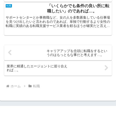
「いくらかでも条件の良い所に転
転職
職したい」のであれば…。
サポートセンターとか事務職など、女の人を多数募集している仕事場
を見つけ出したいと言われるのであれば、単独で行動するより女性の
転職に実績のある転職支援サービス業者を頼るほうが確実だと言えま
す。転職サイトを参照する場合には、必ず複数登録し比較す...
キャリアアップを念頭に転職をするとい
うのはもっともな事だと考えます…。
業界に精通したエージェントに巡り合え
れば…。
ホーム
転職