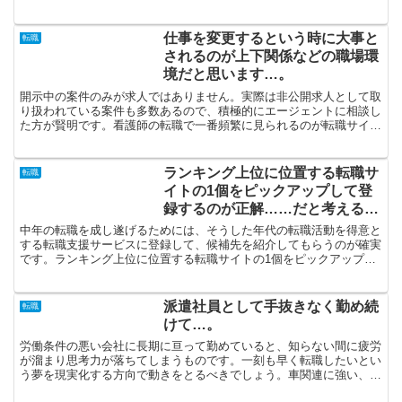
高年に強いなど、転職サイトに関しましては各々強い職種に...
仕事を変更するという時に大事と
転職
されるのが上下関係などの職場環
境だと思います…。
開示中の案件のみが求人ではありません。実際は非公開求人として取
り扱われている案件も多数あるので、積極的にエージェントに相談し
た方が賢明です。看護師の転職で一番頻繁に見られるのが転職サイト
になります。求人募集量が豊富で、心強い担当者の満足いく...
ランキング上位に位置する転職サ
転職
イトの1個をピックアップして登
録するのが正解……だと考えるの
は間違いです…。
中年の転職を成し遂げるためには、そうした年代の転職活動を得意と
する転職支援サービスに登録して、候補先を紹介してもらうのが確実
です。ランキング上位に位置する転職サイトの1個をピックアップし
て登録するのが正解……だと考えるのは間違いです。できれ...
派遣社員として手抜きなく勤め続
転職
けて…。
労働条件の悪い会社に長期に亘って勤めていると、知らない間に疲労
が溜まり思考力が落ちてしまうものです。一刻も早く転職したいとい
う夢を現実化する方向で動きをとるべきでしょう。車関連に強い、中
高年に強いなど、転職サイトはひとつひとつ得意としている...