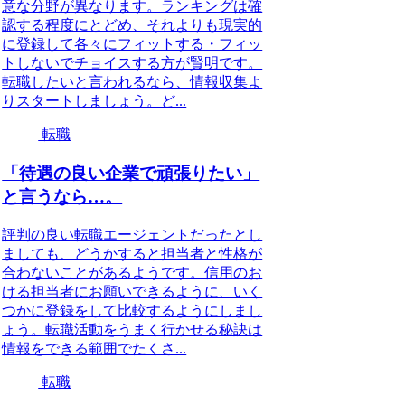
意な分野が異なります。ランキングは確
認する程度にとどめ、それよりも現実的
に登録して各々にフィットする・フィッ
トしないでチョイスする方が賢明です。
転職したいと言われるなら、情報収集よ
りスタートしましょう。ど...
転職
「待遇の良い企業で頑張りたい」
と言うなら…。
評判の良い転職エージェントだったとし
ましても、どうかすると担当者と性格が
合わないことがあるようです。信用のお
ける担当者にお願いできるように、いく
つかに登録をして比較するようにしまし
ょう。転職活動をうまく行かせる秘訣は
情報をできる範囲でたくさ...
転職