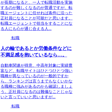
が長期になると、一人で転職活動を実施
するのが難しくなるのが普通ですが、転
職エージェントに任せれば条件に沿った
正社員になることが可能だと思います。
転職エージェントで担当をすることにな
る人にも心が通じ合える人...
転職
人の輪であるとか労働条件などに
不満足感を抱いているなら…。
自動車関連が得意、中高年対象に実績豊
富など、転職サイトはひとつひとつ強い
職種が異なっているのが一般的ですか
ら、ランキングは言うまでもなくいかな
る職種に強みがあるのかも確認しましょ
う。正社員になるのは難儀なことじゃな
いと言っていいと思いますが...
転職