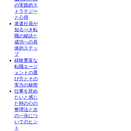
の実践的ス
トラテジー
と心得
派遣社員が
知るべき転
職の秘訣と
成功への具
体的ステッ
プ
経験豊富な
転職エージ
ェントの選
び方とその
実力の秘密
仕事を辞め
たいと感じ
た時の心の
整理法と次
の一歩につ
いてのヒン
ト