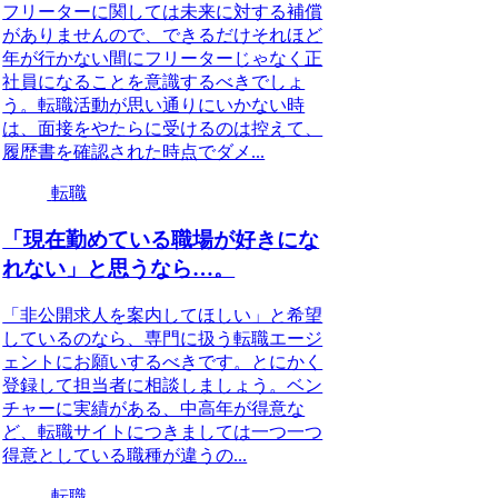
フリーターに関しては未来に対する補償
がありませんので、できるだけそれほど
年が行かない間にフリーターじゃなく正
社員になることを意識するべきでしょ
う。転職活動が思い通りにいかない時
は、面接をやたらに受けるのは控えて、
履歴書を確認された時点でダメ...
転職
「現在勤めている職場が好きにな
れない」と思うなら…。
「非公開求人を案内してほしい」と希望
しているのなら、専門に扱う転職エージ
ェントにお願いするべきです。とにかく
登録して担当者に相談しましょう。ベン
チャーに実績がある、中高年が得意な
ど、転職サイトにつきましては一つ一つ
得意としている職種が違うの...
転職