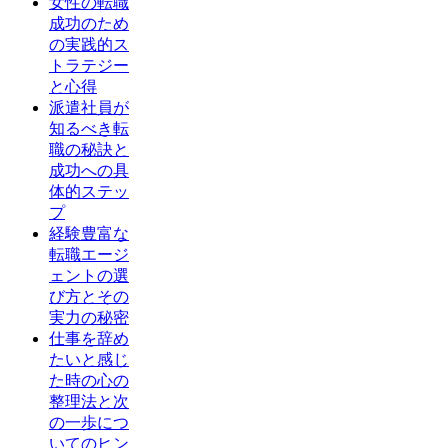
女性の転職
成功のため
の実践的ス
トラテジー
と心得
派遣社員が
知るべき転
職の秘訣と
成功への具
体的ステッ
プ
経験豊富な
転職エージ
ェントの選
び方とその
実力の秘密
仕事を辞め
たいと感じ
た時の心の
整理法と次
の一歩につ
いてのヒン