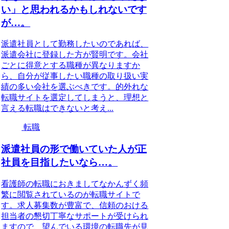
い」と思われるかもしれないです
が…。
派遣社員として勤務したいのであれば、
派遣会社に登録した方が賢明です。会社
ごとに得意とする職種が異なりますか
ら、自分が従事したい職種の取り扱い実
績の多い会社を選ぶべきです。的外れな
転職サイトを選定してしまうと、理想と
言える転職はできないと考え...
転職
派遣社員の形で働いていた人が正
社員を目指したいなら…。
看護師の転職におきましてなかんずく頻
繁に閲覧されているのが転職サイトで
す。求人募集数が豊富で、信頼のおける
担当者の懇切丁寧なサポートが受けられ
ますので、望んでいる環境の転職先が見