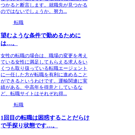
つかると断言します。就職先が見つかる
のではないでしょうか。努力...
転職
望むような条件で勤めるために
は…。
女性の転職の場合は、職場の変更を考え
ている女性に満足してもらえる求人をい
くつも取り扱っている転職エージェント
に一任した方が転職を有利に進めること
ができるというわけです。運輸関連に実
績がある、中高年を得意としているな
ど、転職サイトはそれぞれ得...
転職
1回目の転職は困惑することだらけ
で手探り状態です…。