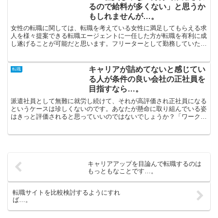
るので給料が多くない」と思うか
もしれませんが…。
女性の転職に関しては、転職を考えている女性に満足してもらえる求
人を様々提案できる転職エージェントに一任した方が転職を有利に成
し遂げることが可能だと思います。フリーターとして勤務していた方
が、苦労もなく正社員になるのは困難だと言わざるを得ませ...
キャリアが詰めてないと感じてい
転職
る人が条件の良い会社の正社員を
目指すなら…。
派遣社員として無難に就労し続けて、それが高評価され正社員になる
というケースは珍しくないのです。あなたが懸命に取り組んでいる姿
はきっと評価されると思っていいのではないでしょうか？「ワーク・
ライフ・バランスを基本にして勤めたい」という希望を持っ...
キャリアアップを目論んで転職するのは
もっともなことです…。
転職サイトを比較検討するようにすれ
ば…。