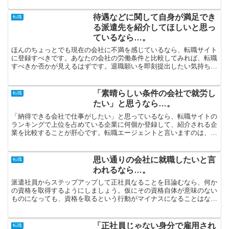
待遇などに関して自身が満足でき
転職
る派遣先を紹介してほしいと思っ
ているなら…。
ほんのちょっとでも現在の会社に不満を感じているなら、転職サイト
に登録すべきです。あなたの会社の労働条件と比較してみれば、転職
すべきか否かが見えるはずです。退職願いを即刻提出したい気持ちも
わからないではありませんが、その前にちゃんと転職活動に...
「素晴らしい条件の会社で就労し
転職
たい」と思うなら…。
「納得できる会社で仕事がしたい」と思っているなら、転職サイトの
ランキングで上位を占めている企業に何個か登録して、紹介される企
業を比較することが肝心です。転職エージェントと言いますのは、転
職活動に関するプロフェッショナルだと考えていいでしょう...
思い通りの会社に就職したいと言
転職
われるなら…。
派遣社員からステップアップして正社員なることを目論むなら、何か
の資格を取得するようにしましょう。仮にその資格自体が意味のない
ものになっても、資格を取るという行動がマイナスになることはない
と言って間違いありません。就職活動はやってみて初めてわ...
「正社員じゃない身分で雇用され
転職