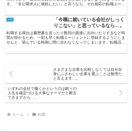
す。「非公開求人に挑戦したい」と言うなら、それ相応の転職エージ
ェントにお願いした方が利口というものです。ひとまず登録...
「今職に就いている会社がしっく
転職
りこない」と思っているなら…。
転職する場合は履歴書を送ったり数回の面接に出向いたりするなど時
間が掛かるため、一刻も早く転職エージェントに登録するようにしま
せんと、望んでいる時期に間に合わなくなってしまいます。転職活動
がうまく進展しない時は、面接をでたらめに受けるのは自重...
さまざまな企業を比較しなくては自分自
身にふさわしい企業を選ぶことは無理だ
と言えます…。
いずれの会社で働くかというのは銘々の
人生を確定づける大事なテーマだと断言
できますから…。
ホーム
転職