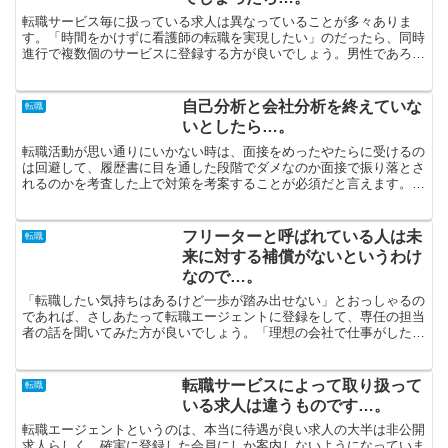
転職サービス毎に扱っている求人は異なっていることが多々ありま
す。「時間をかけずに看護師の転職を実現したい」のだったら、同時
進行で複数個のサービスに登録する方が良いでしょう。男性であろう
と女性であろうと、転職成功のベースと考えられるのは情報量...
自己分析と会社分析を終えていな
転職
いとしたら…。
転職活動が思い通りにいかない時は、面接をめったやたらに受けるの
は回避して、履歴書に目を通した段階でダメなのか面接で振り落とさ
れるのかを考査した上で対策を考案することが必須だと言えます。派
遣社員として勤務してみたいと思っているけど、「たくさん...
フリーターと呼ばれている人は未
転職
来に対する補償がないというわけ
なので…。
「転職したい気持ちはあるけど一歩が踏み出せない」とおっしゃるの
であれば、さしあたって転職エージェントに登録をして、専任の担当
者の話を聞いてみた方が良いでしょう。「理想の会社で仕事がした
い」とおっしゃるなら、転職サイトのランキングで上位に位置...
転職サービスによって取り扱って
転職
いる求人は違うものです…。
転職エージェントというのは、本当に待遇が良い求人の大半は非公開
求人らしく、確実に登録した会員にしか案内しないようになっていま