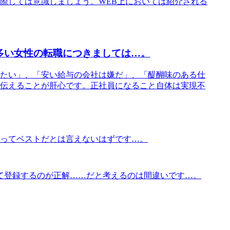
際しては意識しましょう。WEB上においては紹介される
多い女性の転職につきましては…。
たい」、「安い給与の会社は嫌だ」、「醍醐味のある仕
伝えることが肝心です。正社員になること自体は実現不
ってベストだとは言えないはずです…。
て登録するのが正解……だと考えるのは間違いです…。