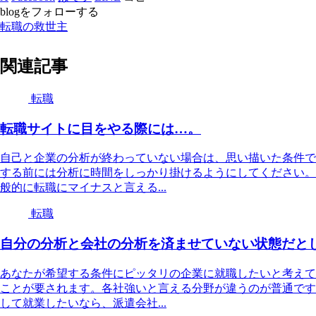
blogをフォローする
転職の救世主
関連記事
転職
転職サイトに目をやる際には…。
自己と企業の分析が終わっていない場合は、思い描いた条件で
する前には分析に時間をしっかり掛けるようにしてください。
般的に転職にマイナスと言える...
転職
自分の分析と会社の分析を済ませていない状態だと
あなたが希望する条件にピッタリの企業に就職したいと考えて
ことが要されます。各社強いと言える分野が違うのが普通です
して就業したいなら、派遣会社...