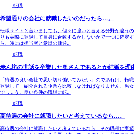
転職
希望通りの会社に就職したいのだったら…。
転職サイトと言いましても、個々に強いと言える分野が違うの
りも実際に登録して自身に合致するかしないかで一つに確定す
ら、時には担当者と意思の疎通...
転職
赤ん坊の世話を卒業した奥さんであるとか結婚を理
「待遇の良い会社で思い切り働いてみたい」のであれば、転職
登録して、紹介される企業を比較しなければなりません。男女
でしょう。良い条件の職場に転...
転職
高待遇の会社に就職したいと考えているなら…。
高待遇の会社に就職したいと考えているなら、その職種に実績