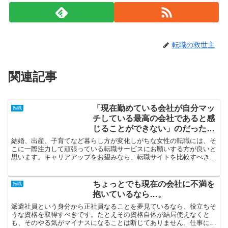
転職の救世主
関連記事
「現在勤めている会社が自分マッ
転職
チしている最高の会社であると感
じることができない」のだった
ら…。
結婚、出産、子育てなど暮らし方が変化しがちな女性の転職には、そ
こに一際注力して頑張っている転職サービスにお願いする方が良いと
思います。キャリアアップをお望みなら、転職サイトを比較すべきで
す。いろんな転職支援会社より提案される企業を比較検討す...
ちょっとでも現在の会社に不満を
転職
抱いているなら…。
派遣社員という身分から正社員なることを夢見ているなら、役立ちそ
うな資格を取得すべきです。たとえその資格自体が結局使えなくと
も、そのやる気がマイナスになることは断じてありません。仕事に関