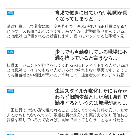
しましては、「本日転職しよう」と思ったところで実現不可能...
育児で働きに出ていない期間が長
転職
くなってしまうと…。
派遣社員として着実に働く姿を見せて、それが評され正社員になると
いうケースも相当あるようです。あなたが一所懸命取り組んでいるこ
とは絶対に評価されると断言します。個々にマッチする仕事場を見つ
け出そうとする際に、求人情報であるとか家族からの紹介に...
少しでも今勤務している職場に不
転職
満を持っていると言うなら…。
転職エージェントで担当をしてくれる人にもフィットする人がいるの
とは反対に、そうでもない人がいるのは紛れもない事実です。どうし
ても担当者との相性が悪いという時には、担当者のチェンジをお願い
することも考えてみましょう。派遣社員という形で働いてみ...
生活スタイルが変化したにもかか
転職
わらず旧態依然とした雇用条件で
勤務するというのは無理がありま
す…。
「正社員ではない形で雇われることになりますから給料が安い」と考
えるかもしれないですが、派遣社員の身分でも実行力があり価値ある
資格を有している方であれば、高額で雇ってもらうことも可能だと断
言します。転職エージェントと言ったら、転職活動のプロフ...