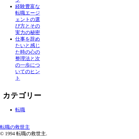
経験豊富な
転職エージ
ェントの選
び方とその
実力の秘密
仕事を辞め
たいと感じ
た時の心の
整理法と次
の一歩につ
いてのヒン
ト
カテゴリー
転職
転職の救世主
© 1994 転職の救世主.