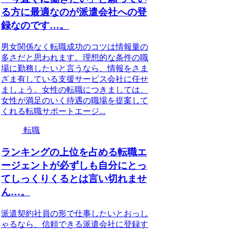
る方に最適なのが派遣会社への登
録なのです…。
男女関係なく転職成功のコツは情報量の
多さだと思われます。理想的な条件の職
場に勤務したいと言うなら、情報をさま
ざま有している支援サービス会社に任せ
ましょう。女性の転職につきましては、
女性が満足のいく待遇の職場を提案して
くれる転職サポートエージ...
転職
ランキングの上位を占める転職エ
ージェントが必ずしも自分にとっ
てしっくりくるとは言い切れませ
ん…。
派遣契約社員の形で仕事したいとおっし
ゃるなら、信頼できる派遣会社に登録す