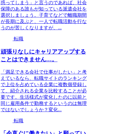
惑ってしまう」と言うのであれば、社会
保障のある誰もが知っている派遣会社を
選択しましょう。子育てなどで離職期間
が長期に及ぶと、一人で転職活動を行な
うのが苦しくなりますが、...
転職
頑張りなしにキャリアアップする
ことはできません…。
「満足できる会社で仕事がしたい」と考
えているなら、転職サイトのランキング
で上位を占めている企業に複数個登録し
て、紹介される企業を比較することが必
要です。生活様式が変化したのに以前と
同じ雇用条件で勤務するというのは無理
ではないでしょうか？変化...
転職
「今直ぐに働きたい」と願ってい