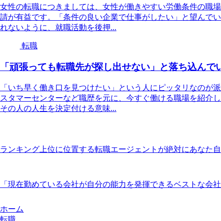
女性の転職につきましては、女性が働きやすい労働条件の職場
請が有益です。「条件の良い企業で仕事がしたい」と望んでい
れないように、就職活動を後押...
転職
「頑張っても転職先が探し出せない」と落ち込んで
「いち早く働き口を見つけたい」という人にピッタリなのが派
スタマーセンターなど職歴を元に、今すぐ働ける職場を紹介し
その人の人生を決定付ける意味...
ランキング上位に位置する転職エージェントが絶対にあなた自
「現在勤めている会社が自分の能力を発揮できるベストな会社
ホーム
転職