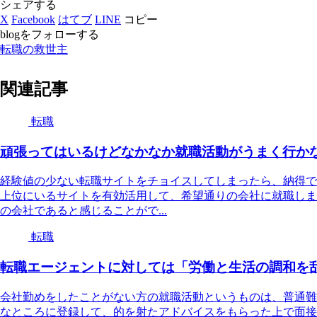
シェアする
X
Facebook
はてブ
LINE
コピー
blogをフォローする
転職の救世主
関連記事
転職
頑張ってはいるけどなかなか就職活動がうまく行か
経験値の少ない転職サイトをチョイスしてしまったら、納得で
上位にいるサイトを有効活用して、希望通りの会社に就職しま
の会社であると感じることがで...
転職
転職エージェントに対しては「労働と生活の調和を
会社勤めをしたことがない方の就職活動というものは、普通難
なところに登録して、的を射たアドバイスをもらった上で面接