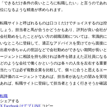
「できるだけ条件の良いところに転職したい」と言うのであれ
位になるような精進が求められます。
転職サイトと呼ばれるものは口コミだけでチョイスするのは控
しょう。担当者と馬が合うかどうかもあり、評判が良い会社が
会社勤めをしたことがない方の就職活動については、常識的に
いなところに登録して、適正なアドバイスを受けてから面接に
出産や赤ちゃんの世話などで会社勤めができない期間が長いと
ージェントに相談を持ち掛ければ条件を踏まえた正社員になる
どのような会社で働くかというのは各々の人生を左右する重要
当たっては必ず複数企業を比較して、個々に合うと思えるエー
高評価のエージェントであれば、担当者があなたの望みを実現
あれば、転職サイトに登録して担当者とうまく行きそうか確認
転職
シェアする
X
Facebook
はてブ
LINE
コピー