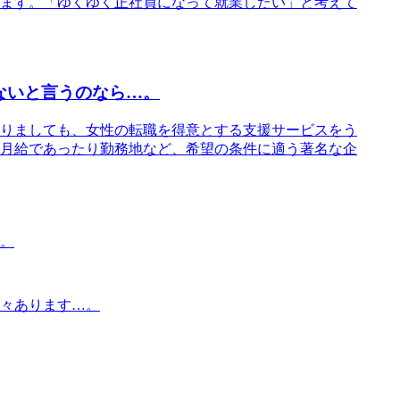
ます。「ゆくゆく正社員になって就業したい」と考えて
ないと言うのなら…。
りましても、女性の転職を得意とする支援サービスをう
月給であったり勤務地など、希望の条件に適う著名な企
。
々あります…。