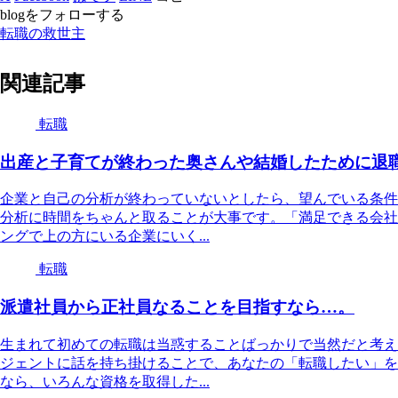
blogをフォローする
転職の救世主
関連記事
転職
出産と子育てが終わった奥さんや結婚したために退
企業と自己の分析が終わっていないとしたら、望んでいる条件
分析に時間をちゃんと取ることが大事です。「満足できる会社
ングで上の方にいる企業にいく...
転職
派遣社員から正社員なることを目指すなら…。
生まれて初めての転職は当惑することばっかりで当然だと考え
ジェントに話を持ち掛けることで、あなたの「転職したい」を
なら、いろんな資格を取得した...