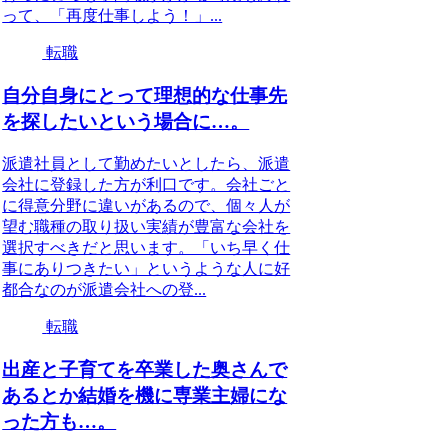
って、「再度仕事しよう！」...
転職
自分自身にとって理想的な仕事先
を探したいという場合に…。
派遣社員として勤めたいとしたら、派遣
会社に登録した方が利口です。会社ごと
に得意分野に違いがあるので、個々人が
望む職種の取り扱い実績が豊富な会社を
選択すべきだと思います。「いち早く仕
事にありつきたい」というような人に好
都合なのが派遣会社への登...
転職
出産と子育てを卒業した奥さんで
あるとか結婚を機に専業主婦にな
った方も…。