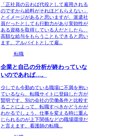
「正社員の云わば代役として雇用される
のですから給料がそれほどもらえない」
とイメージがあると思いますが、派遣社
員だったとしても行動力があり実効性が
ある資格を取得している人だとしたら、
高額な給与をもらうこともできると思い
ます。アルバイトとして雇...
転職
企業と自己の分析が終わっていな
いのであれば…。
少しでも今勤めている職場に不満を抱い
ているなら、転職サイトに登録した方が
賢明です。別の会社の労働条件と比較す
ることによって、転職すべきかどうかが
わかるでしょう。仕事を変える時に重ん
じられるのが上下関係などの職場環境だ
と言えます。看護師の転職...