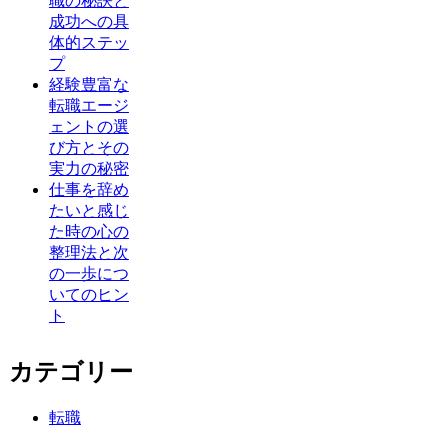
職の秘訣と
成功への具
体的ステッ
プ
経験豊富な
転職エージ
ェントの選
び方とその
実力の秘密
仕事を辞め
たいと感じ
た時の心の
整理法と次
の一歩につ
いてのヒン
ト
カテゴリー
転職