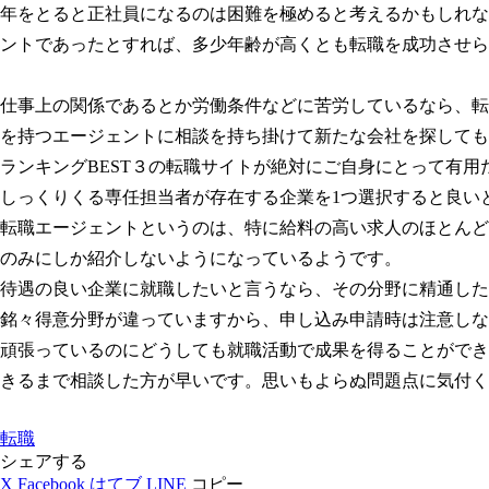
年をとると正社員になるのは困難を極めると考えるかもしれな
ントであったとすれば、多少年齢が高くとも転職を成功させら
仕事上の関係であるとか労働条件などに苦労しているなら、転
を持つエージェントに相談を持ち掛けて新たな会社を探しても
ランキングBEST３の転職サイトが絶対にご自身にとって有用
しっくりくる専任担当者が存在する企業を1つ選択すると良い
転職エージェントというのは、特に給料の高い求人のほとんど
のみにしか紹介しないようになっているようです。
待遇の良い企業に就職したいと言うなら、その分野に精通した
銘々得意分野が違っていますから、申し込み申請時は注意しな
頑張っているのにどうしても就職活動で成果を得ることができ
きるまで相談した方が早いです。思いもよらぬ問題点に気付く
転職
シェアする
X
Facebook
はてブ
LINE
コピー