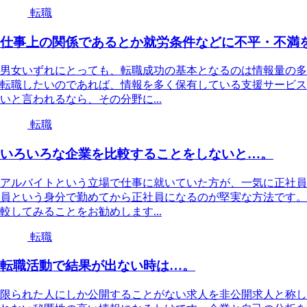
転職
仕事上の関係であるとか就労条件などに不平・不満
男女いずれにとっても、転職成功の基本となるのは情報量の多
転職したいのであれば、情報を多く保有している支援サービス
いと言われるなら、その分野に...
転職
いろいろな企業を比較することをしないと…。
アルバイトという立場で仕事に就いていた方が、一気に正社員
員という身分で勤めてから正社員になるのが堅実な方法です。
較してみることをお勧めします...
転職
転職活動で結果が出ない時は…。
限られた人にしか公開することがない求人を非公開求人と称し