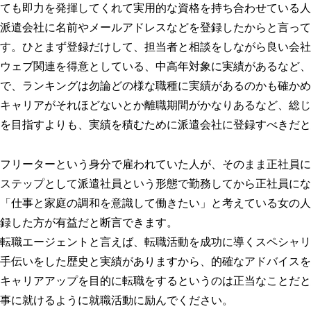
ても即力を発揮してくれて実用的な資格を持ち合わせている人
派遣会社に名前やメールアドレスなどを登録したからと言って
す。ひとまず登録だけして、担当者と相談をしながら良い会社
ウェブ関連を得意としている、中高年対象に実績があるなど、
で、ランキングは勿論どの様な職種に実績があるのかも確かめ
キャリアがそれほどないとか離職期間がかなりあるなど、総じ
を目指すよりも、実績を積むために派遣会社に登録すべきだと
フリーターという身分で雇われていた人が、そのまま正社員に
ステップとして派遣社員という形態で勤務してから正社員にな
「仕事と家庭の調和を意識して働きたい」と考えている女の人
録した方が有益だと断言できます。
転職エージェントと言えば、転職活動を成功に導くスペシャリ
手伝いをした歴史と実績がありますから、的確なアドバイスを
キャリアアップを目的に転職をするというのは正当なことだと
事に就けるように就職活動に励んでください。