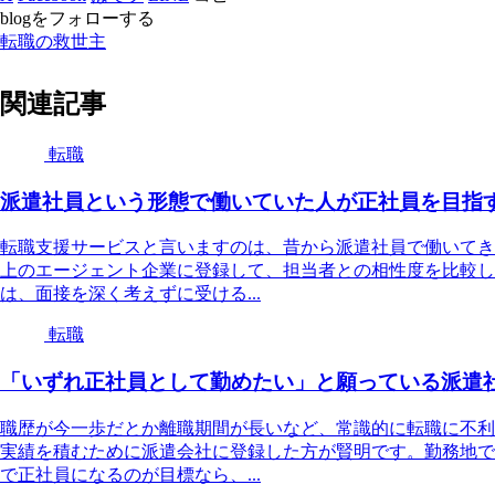
blogをフォローする
転職の救世主
関連記事
転職
派遣社員という形態で働いていた人が正社員を目指
転職支援サービスと言いますのは、昔から派遣社員で働いてき
上のエージェント企業に登録して、担当者との相性度を比較し
は、面接を深く考えずに受ける...
転職
「いずれ正社員として勤めたい」と願っている派遣
職歴が今一歩だとか離職期間が長いなど、常識的に転職に不利
実績を積むために派遣会社に登録した方が賢明です。勤務地で
で正社員になるのが目標なら、...