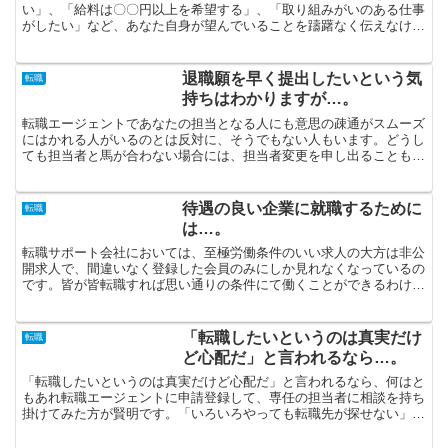
い」、「給料は〇〇円以上を希望する」、「取り組みがいのある仕事
がしたい」など、あなた自身が望んでいることを躊躇なく伝えなけれ
ばなりません。アパレル関連に実績豊富、中高年対象に実績があ...
退職願を早く提出したいという気
転職
持ちはわかりますが…。
転職エージェントであなたの担当となる人にも意思の疎通がスムーズ
にはかれる人がいるのとは反対に、そうでもない人もいます。どうし
ても担当者と馬が合わない場合には、担当者変更を申し出ることも考
えてみましょう。「できるだけ条件の良い会社に転職したい...
待遇の良い企業に就職するために
転職
は…。
転職サポート会社においては、至極労働条件のいい求人の大方は非公
開求人で、間違いなく登録した会員のみにしか見れなくなっているの
です。皆が皆転職すれば思い通りの条件にて働くことができるわけで
はないということは頭に入れておきましょう。差し当たり順...
「転職したいというのは真実だけ
転職
ど心配だ」と言われるなら…。
「転職したいというのは真実だけど心配だ」と言われるなら、何はと
もあれ転職エージェントに申請登録して、専任の担当者に相談を持ち
掛けてみた方が賢明です。「いろいろやっても転職先が探せない」と
落ち込んでいるのであれば、早々に転職支援サービスに登録...