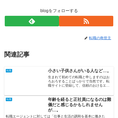
blogをフォローする
転職の救世主
関連記事
小さい子供さんがいる人など…。
転職
生まれて初めての転職と申しますのはお
ろおろすることばっかりで当然です。転
職サイトに登録して、信頼のおけるエー
ジェントに相談することにより、あなた
の「転職したい」を実現しましょう。企
業と自己の分析を終えていないのであれ
年齢を経ると正社員になるのは難
転職
ば、希望している条件で勤...
儀だと感じるかもしれません
が…。
転職エージェントに対しては「仕事と生活の調和を基本に働きた