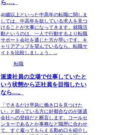
ら…。
40歳以上といった中高年の転職に関しま
しては、中高年を欲している求人を見つ
けることが大事になってきます。就職活
動というのは、一人で行動するより転職
サポート会社を通じた方が早いです。キ
ャリアアップを望んでいるなら、転職サ
イトを比較しましょう。...
転職
派遣社員の立場で仕事していたと
いう状態から正社員を目指したい
なら…。
「できるだけ早急に働き口を見つけた
い」と願っている方に好都合なのが派遣
会社への登録だと断言します。コールセ
ンターであるとか事務など職歴に合わせ
て、すぐ雇ってもらえる勤め口を紹介し