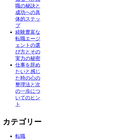
職の秘訣と
成功への具
体的ステッ
プ
経験豊富な
転職エージ
ェントの選
び方とその
実力の秘密
仕事を辞め
たいと感じ
た時の心の
整理法と次
の一歩につ
いてのヒン
ト
カテゴリー
転職