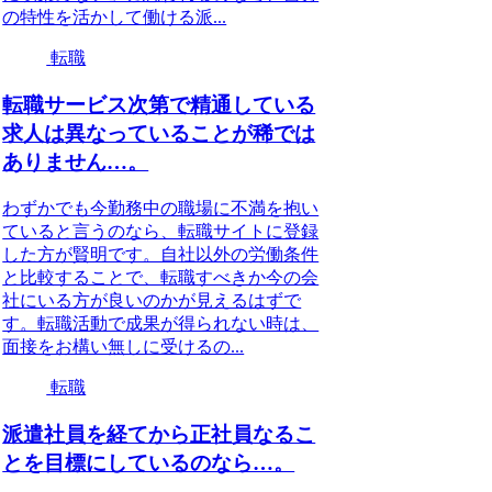
の特性を活かして働ける派...
転職
転職サービス次第で精通している
求人は異なっていることが稀では
ありません…。
わずかでも今勤務中の職場に不満を抱い
ていると言うのなら、転職サイトに登録
した方が賢明です。自社以外の労働条件
と比較することで、転職すべきか今の会
社にいる方が良いのかが見えるはずで
す。転職活動で成果が得られない時は、
面接をお構い無しに受けるの...
転職
派遣社員を経てから正社員なるこ
とを目標にしているのなら…。