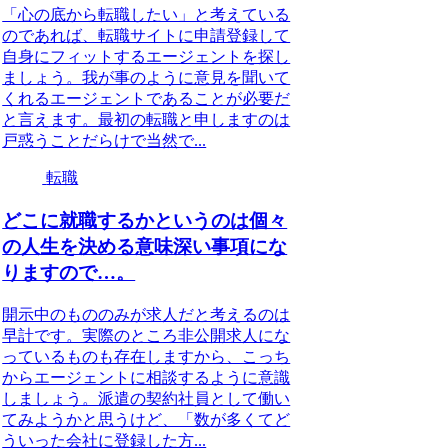
「心の底から転職したい」と考えている
のであれば、転職サイトに申請登録して
自身にフィットするエージェントを探し
ましょう。我が事のように意見を聞いて
くれるエージェントであることが必要だ
と言えます。最初の転職と申しますのは
戸惑うことだらけで当然で...
転職
どこに就職するかというのは個々
の人生を決める意味深い事項にな
りますので…。
開示中のもののみが求人だと考えるのは
早計です。実際のところ非公開求人にな
っているものも存在しますから、こっち
からエージェントに相談するように意識
しましょう。派遣の契約社員として働い
てみようかと思うけど、「数が多くてど
ういった会社に登録した方...