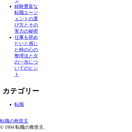
プ
経験豊富な
転職エージ
ェントの選
び方とその
実力の秘密
仕事を辞め
たいと感じ
た時の心の
整理法と次
の一歩につ
いてのヒン
ト
カテゴリー
転職
転職の救世主
© 1994 転職の救世主.