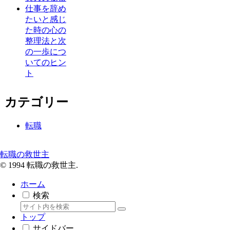
仕事を辞め
たいと感じ
た時の心の
整理法と次
の一歩につ
いてのヒン
ト
カテゴリー
転職
転職の救世主
© 1994 転職の救世主.
ホーム
検索
トップ
サイドバー