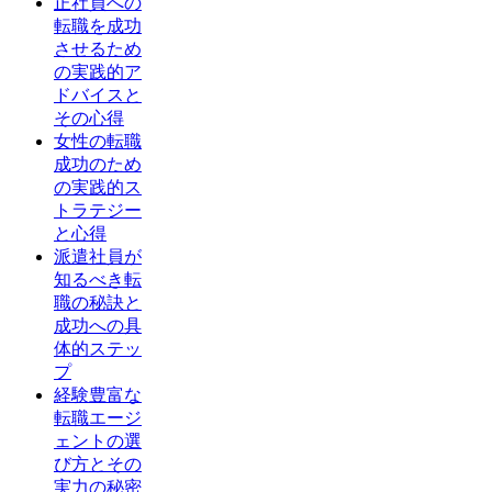
正社員への
転職を成功
させるため
の実践的ア
ドバイスと
その心得
女性の転職
成功のため
の実践的ス
トラテジー
と心得
派遣社員が
知るべき転
職の秘訣と
成功への具
体的ステッ
プ
経験豊富な
転職エージ
ェントの選
び方とその
実力の秘密