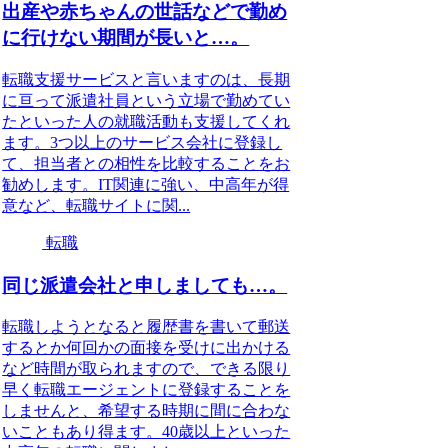
出産や赤ちゃんの世話などで勤め
に行けない期間が長いと…。
転職支援サービスと言いますのは、長期
に亘って派遣社員という立場で勤めてい
たといった人の就職活動も支援してくれ
ます。3つ以上のサービス会社に登録し
て、担当者との相性を比較することをお
勧めします。IT関連に強い、中高年が得
意など、転職サイトに関...
転職
同じ派遣会社と申しましても…。
転職しようとなると履歴書を書いて郵送
するとか何回かの面接を受けに出かける
など時間が取られますので、できる限り
早く転職エージェントに登録することを
しませんと、希望する時期に間に合わな
いこともあり得ます。40歳以上といった