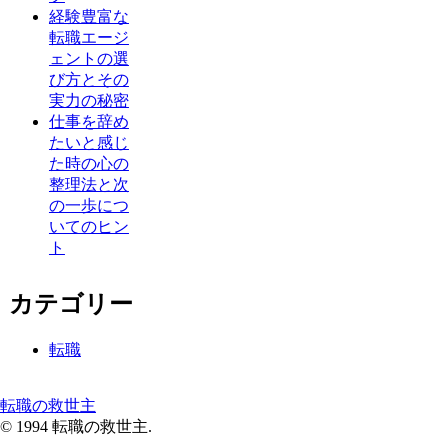
経験豊富な
転職エージ
ェントの選
び方とその
実力の秘密
仕事を辞め
たいと感じ
た時の心の
整理法と次
の一歩につ
いてのヒン
ト
カテゴリー
転職
転職の救世主
© 1994 転職の救世主.