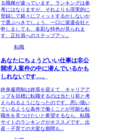
る職種が違っています。ランキングは参
考にはなりますが、それよりも現実的に
登録して銘々にフィットするかしないか
で選ぶべきでしょう。一口に派遣会社と
申しましても、多彩な特色が見られま
す。正社員へのステップアッ...
転職
あなたにちょうどいい仕事は非公
開求人案件の中に潜んでいるかも
しれないです…。
終身雇用制は終焉を迎えて、キャリアア
ップを目標に転職するのは当たり前と考
えられるようになったのです。思い描い
ているような条件で働くことが可能な転
職先を見つけたいと希望するなら、転職
サイトのランキングがオススメです。出
産・子育ての大変な期間も...