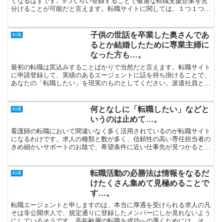
くなるはずです。5つくらい登録することで最適な転職支援企業を見
分けることが可能だと言えます。転職サイトに関しては、１つ１つ得
意な分野が違っているのです。ランキングは参考にする程度...
子供の世話を卒業した奥さんであ
転職
るとか結婚したために専業主婦に
なった方も…。
最初の転職は尻込みすることばかりで当然だと言えます。転職サイト
に申請登録して、実績のあるエージェントに話を持ち掛けることで、
あなたの「転職したい」を現実のものとしてください。派遣社員とし
て働いてみたいけれど、「いろいろあってどういった会社に...
何となしに「転職したい」などと
転職
いうのは止めて…。
看護師の転職において間違いなく多く活用されているのが転職サイト
になるわけです。求人の種類と数が多く、信頼性の高い専任担当者の
きめ細かいサポートのお陰で、希望条件に近い仕事先が見つかると思
います。雇用先が見つかると断言できます。「少しでも条件...
転職活動の必勝法は情報をなるだ
転職
けたくさん集めて見極めることで
す…。
転職エージェントと申しますのは、本当に厚遇を受けられる求人の凡
そは非公開求人で、規定通りに登録したメンバーにしか見れないよう
にしているそうです。高年齢層の転職を成功への導くためには、その