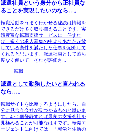
派遣社員という身分から正社員な
ることを実現したいのなら…。
転職活動をうまく行かせる秘訣は情報を
できるだけ多く取り揃えることです。実
績豊富な転職支援サービスに一任すれ
ば、多くの求人募集の中よりあなたが欲
している条件を満たした仕事を紹介して
くれると思います。派遣社員として落ち
度なく働いて、それが評価さ...
転職
派遣として勤務したいと言われる
なら…。
転職サイトを比較するようにしたら、自
分に見合う会社が見つかるものと思いま
す。4～5個登録すれば最良の支援会社を
見極めることが可能なはずです。転職エ
ージェントに向けては、「就労と生活の