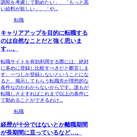
調和を考慮して勤めたい」、「もっと高
い給料が欲しい」、「や...
転職
キャリアアップを目的に転職する
のは自然なことだと強く思いま
す…。
転職サイトを有効利用する際には、絶対
に多めに登録し比較すべきだと断言しま
す。一つしか登録しないということにな
ると、掲示してもらう転職先が理想的な
条件なのかわからないからです。誰もが
転職しさえすればこれまで以上の条件に
て勤めることができるわけ...
転職
経歴が十分ではないとか離職期間
が長期間に亘っているなど…。