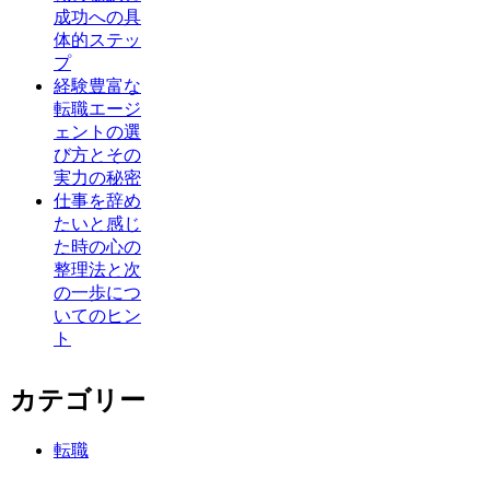
成功への具
体的ステッ
プ
経験豊富な
転職エージ
ェントの選
び方とその
実力の秘密
仕事を辞め
たいと感じ
た時の心の
整理法と次
の一歩につ
いてのヒン
ト
カテゴリー
転職