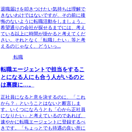
退職届けを叩きつけたい気持ちは理解で
きないわけではないですが、その前に後
悔のないように転職活動をしましょう。
希望通りの会社が探せるまでには、考え
ている以上に時間が掛かると考えてくだ
さい。それとなく「転職したい」等と考
えるのじゃなく、どういっ...
転職
転職エージェントで担当をするこ
とになる人にも合う人がいるのと
は裏腹に…。
正社員になると意を決するのに、「これ
から？」ということはないと断言しま
す。いくつになろうとも「心から正社員
になりたい」と考えているのであれば、
速やかに転職エージェントに登録するべ
きです。「ちょっとでも待遇の良い所に