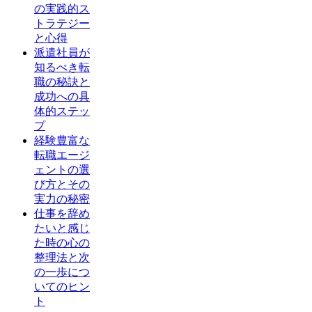
の実践的ス
トラテジー
と心得
派遣社員が
知るべき転
職の秘訣と
成功への具
体的ステッ
プ
経験豊富な
転職エージ
ェントの選
び方とその
実力の秘密
仕事を辞め
たいと感じ
た時の心の
整理法と次
の一歩につ
いてのヒン
ト