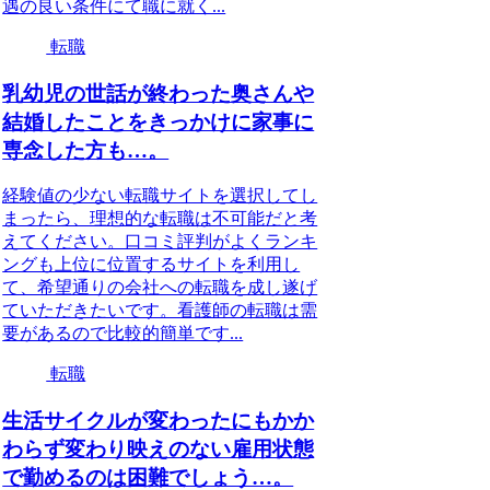
遇の良い条件にて職に就く...
転職
乳幼児の世話が終わった奥さんや
結婚したことをきっかけに家事に
専念した方も…。
経験値の少ない転職サイトを選択してし
まったら、理想的な転職は不可能だと考
えてください。口コミ評判がよくランキ
ングも上位に位置するサイトを利用し
て、希望通りの会社への転職を成し遂げ
ていただきたいです。看護師の転職は需
要があるので比較的簡単です...
転職
生活サイクルが変わったにもかか
わらず変わり映えのない雇用状態
で勤めるのは困難でしょう…。