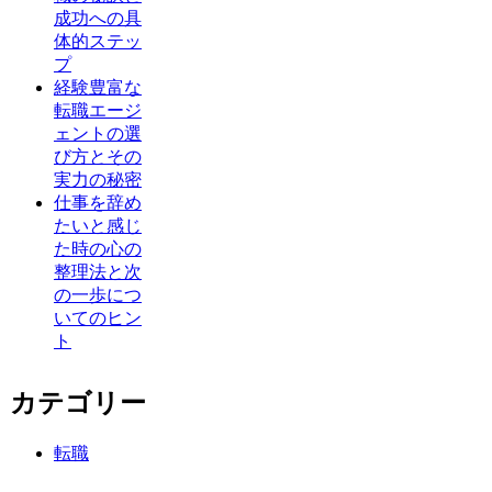
成功への具
体的ステッ
プ
経験豊富な
転職エージ
ェントの選
び方とその
実力の秘密
仕事を辞め
たいと感じ
た時の心の
整理法と次
の一歩につ
いてのヒン
ト
カテゴリー
転職