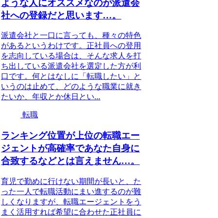
ような人にオススメなのが派遣会
社への登録だと思います…。
派遣会社と一口に言っても、種々の特色
があるというわけです。正社員への登用
を志向している場合は、そんな求人を打
ち出している派遣会社を選定した方が利
口です。何とはなしに「転職したい」と
いうのは止めて、どのような職業に就き
たいか、年収とか休日とい...
転職
ランキング位置が上位の転職エー
ジェントが高確率であなた自身に
合致するなどとは言えません…。
育児で勤めに行けない期間が長いと、た
った一人で転職活動にまい進するのが難
しくなりますが、転職エージェントをう
まく活用すれば希望に合わせた正社員に