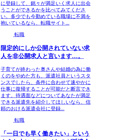
に登録して、銘々が満足いく求人に出会
うことができるかを比べてみてくださ
い。多少でも今勤めている職場に不満を
抱いているなら、転職サイト...
転職
限定的にしか公開されていない求
人を非公開求人と言います…。
子育てが終わった奥さんや結婚の為に働
くのをやめた方も、派遣社員というスタ
ンスでしたら、条件に合わせて速やかに
仕事に復帰することが可能だと断言でき
ます。待遇面などについてあなたが満足
できる派遣先を紹介してほしいなら、信
頼のおける派遣会社に登録...
転職
「一日でも早く働きたい」という