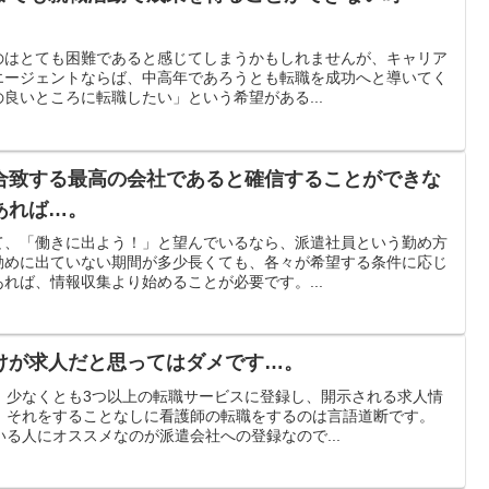
のはとても困難であると感じてしまうかもしれませんが、キャリア
エージェントならば、中高年であろうとも転職を成功へと導いてく
良いところに転職したい」という希望がある...
合致する最高の会社であると確信することができな
あれば…。
て、「働きに出よう！」と望んでいるなら、派遣社員という勤め方
勤めに出ていない期間が多少長くても、各々が希望する条件に応じ
れば、情報収集より始めることが必要です。...
けが求人だと思ってはダメです…。
、少なくとも3つ以上の転職サービスに登録し、開示される求人情
。それをすることなしに看護師の転職をするのは言語道断です。
る人にオススメなのが派遣会社への登録なので...