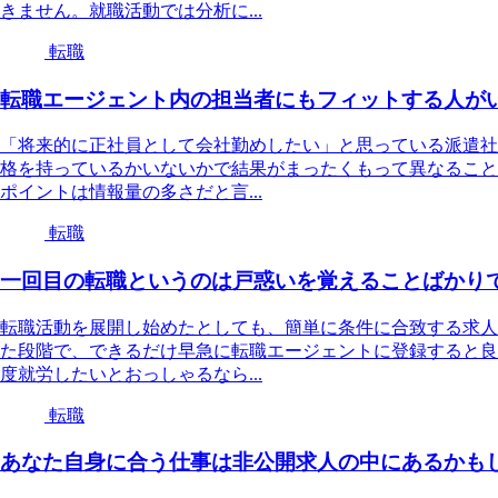
きません。就職活動では分析に...
転職
転職エージェント内の担当者にもフィットする人が
「将来的に正社員として会社勤めしたい」と思っている派遣社
格を持っているかいないかで結果がまったくもって異なること
ポイントは情報量の多さだと言...
転職
一回目の転職というのは戸惑いを覚えることばかり
転職活動を展開し始めたとしても、簡単に条件に合致する求人
た段階で、できるだけ早急に転職エージェントに登録すると良
度就労したいとおっしゃるなら...
転職
あなた自身に合う仕事は非公開求人の中にあるかも