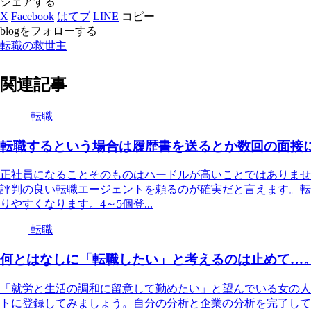
シェアする
X
Facebook
はてブ
LINE
コピー
blogをフォローする
転職の救世主
関連記事
転職
転職するという場合は履歴書を送るとか数回の面接
正社員になることそのものはハードルが高いことではありませ
評判の良い転職エージェントを頼るのが確実だと言えます。転
りやすくなります。4～5個登...
転職
何とはなしに「転職したい」と考えるのは止めて…
「就労と生活の調和に留意して勤めたい」と望んでいる女の人
トに登録してみましょう。自分の分析と企業の分析を完了して