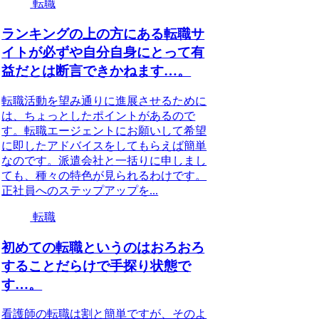
転職
ランキングの上の方にある転職サ
イトが必ずや自分自身にとって有
益だとは断言できかねます…。
転職活動を望み通りに進展させるために
は、ちょっとしたポイントがあるので
す。転職エージェントにお願いして希望
に即したアドバイスをしてもらえば簡単
なのです。派遣会社と一括りに申しまし
ても、種々の特色が見られるわけです。
正社員へのステップアップを...
転職
初めての転職というのはおろおろ
することだらけで手探り状態で
す…。
看護師の転職は割と簡単ですが、そのよ