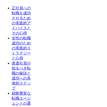
正社員への
転職を成功
させるため
の実践的ア
ドバイスと
その心得
女性の転職
成功のため
の実践的ス
トラテジー
と心得
派遣社員が
知るべき転
職の秘訣と
成功への具
体的ステッ
プ
経験豊富な
転職エージ
ェントの選