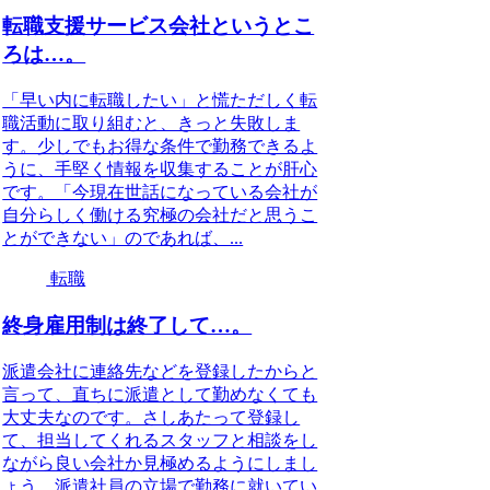
転職支援サービス会社というとこ
ろは…。
「早い内に転職したい」と慌ただしく転
職活動に取り組むと、きっと失敗しま
す。少しでもお得な条件で勤務できるよ
うに、手堅く情報を収集することが肝心
です。「今現在世話になっている会社が
自分らしく働ける究極の会社だと思うこ
とができない」のであれば、...
転職
終身雇用制は終了して…。
派遣会社に連絡先などを登録したからと
言って、直ちに派遣として勤めなくても
大丈夫なのです。さしあたって登録し
て、担当してくれるスタッフと相談をし
ながら良い会社か見極めるようにしまし
ょう。派遣社員の立場で勤務に就いてい