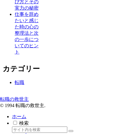
び方とその
実力の秘密
仕事を辞め
たいと感じ
た時の心の
整理法と次
の一歩につ
いてのヒン
ト
カテゴリー
転職
転職の救世主
© 1994 転職の救世主.
ホーム
検索