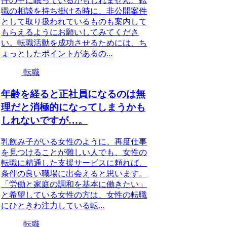
件の中に眠っているかもしれません。転
職の相談を持ち掛ける時に、非公開案件
として取り扱われているものも案内して
もらえるようにお願いしてみてくださ
い。転職活動を成功させるためには、ち
ょっとしたポイントがあるの...
転職
年齢を経ると正社員になるのは無
理だと消極的になってしまうかも
しれないですが…。
乳飲み子がいる女性のように、再度仕事
を見つけることが難しい人でも、女性の
転職に精通した支援サービスに頼れば、
条件の良い職場に出会えると思います。
「労働と家庭の調和を基本に働きたい」
と希望している女性の方は、女性の転職
にひときわ注力している転...
転職