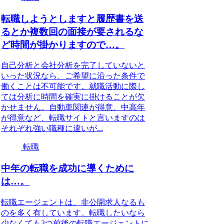
転職しようとしますと履歴書を送
るとか複数回の面接が要されるな
ど時間が掛かりますので…。
自己分析と会社分析を完了していないと
いった状況なら、ご希望に沿った条件で
働くことは不可能です。就職活動に際し
ては分析に時間を確実に掛けることが欠
かせません。自動車関連が得意、中高年
が得意など、転職サイトと言いますのは
それぞれ強い職種に違いが...
転職
中年の転職を成功に導くために
は…。
転職エージェントは、非公開求人なるも
のを多く有しています。転職したいなら
少なくても3つ前後の転職エージェントに