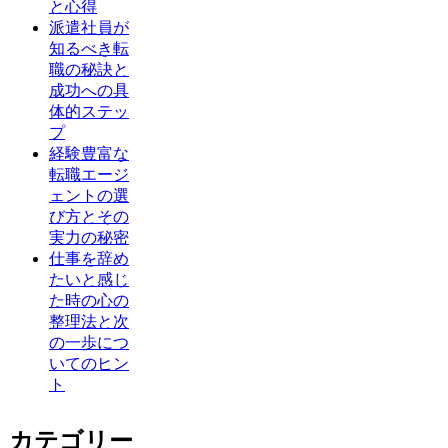
と心得
派遣社員が
知るべき転
職の秘訣と
成功への具
体的ステッ
プ
経験豊富な
転職エージ
ェントの選
び方とその
実力の秘密
仕事を辞め
たいと感じ
た時の心の
整理法と次
の一歩につ
いてのヒン
ト
カテゴリー