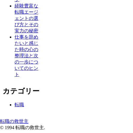
経験豊富な
転職エージ
ェントの選
び方とその
実力の秘密
仕事を辞め
たいと感じ
た時の心の
整理法と次
の一歩につ
いてのヒン
ト
カテゴリー
転職
転職の救世主
© 1994 転職の救世主.