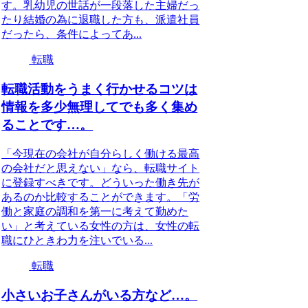
す。乳幼児の世話が一段落した主婦だっ
たり結婚の為に退職した方も、派遣社員
だったら、条件によってあ...
転職
転職活動をうまく行かせるコツは
情報を多少無理してでも多く集め
ることです…。
「今現在の会社が自分らしく働ける最高
の会社だと思えない」なら、転職サイト
に登録すべきです。どういった働き先が
あるのか比較することができます。「労
働と家庭の調和を第一に考えて勤めた
い」と考えている女性の方は、女性の転
職にひときわ力を注いでいる...
転職
小さいお子さんがいる方など…。