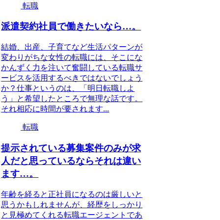
転職
派遣契約社員で働きたいなら…。
結婚、出産、子育てなど生活パターンが
変わりがちな女性の転職には、そこにな
かんずく力を注いて奮闘している転職サ
ービスを活用するべきではないでしょう
か？仕事というのは、「明日転職しよ
う」と希望したところで無理な話です。
それ相応に時間が要されます...
転職
提示されている募集案件のみが求
人だと思っているならそれは違い
ます…。
年齢を経ると正社員になるのは厳しいと
思うかもしれませんが、経歴をしっかり
と見極めてくれる転職エージェントであ