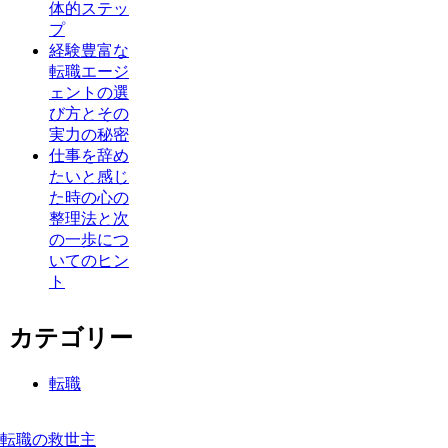
体的ステッ
プ
経験豊富な
転職エージ
ェントの選
び方とその
実力の秘密
仕事を辞め
たいと感じ
た時の心の
整理法と次
の一歩につ
いてのヒン
ト
カテゴリー
転職
転職の救世主