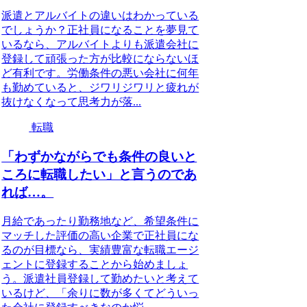
派遣とアルバイトの違いはわかっている
でしょうか？正社員になることを夢見て
いるなら、アルバイトよりも派遣会社に
登録して頑張った方が比較にならないほ
ど有利です。労働条件の悪い会社に何年
も勤めていると、ジワリジワリと疲れが
抜けなくなって思考力が落...
転職
「わずかながらでも条件の良いと
ころに転職したい」と言うのであ
れば…。
月給であったり勤務地など、希望条件に
マッチした評価の高い企業で正社員にな
るのが目標なら、実績豊富な転職エージ
ェントに登録することから始めましょ
う。派遣社員登録して勤めたいと考えて
いるけど、「余りに数が多くてどういっ