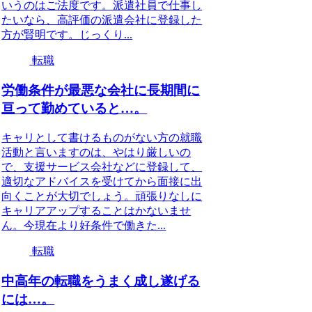
いうのはご法度です。派遣社員で仕事し
たいなら、高評価の派遣会社に登録した
方が賢明です。じっくり...
転職
労働条件が最悪な会社に長期間に
亘って勤めていると…。
キャリとして書けるものがない方の就職
活動と言いますのは、やはり厳しいの
で、支援サービス会社などに登録して、
適切なアドバイスを受けてから面接に出
向くことが大切でしょう。頑張りなしに
キャリアアップすることはかないませ
ん。今現在より好条件で働きた...
転職
中高年の転職をうまく成し遂げる
には…。