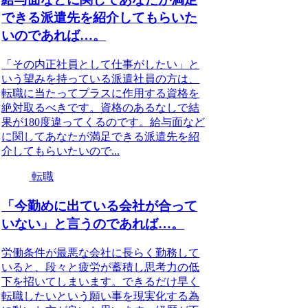
できる派遣先を紹介してもらいた
いのであれば…。
「その内正社員として仕事がしたい」と
いう望みを持っている派遣社員の方は、
転職に当たってプラスに作用する資格を
絶対取るべきです。資格のあるなしで結
果が180度違ってくるのです。給与面など
に関してあなたが満足できる派遣先を紹
介してもらいたいので...
転職
「今勤めに出ている会社が合って
いない」と言うのであれば…。
労働条件が最悪な会社に長らく勤務して
いると、段々と疲労が蓄積し思考力の低
下を招いてしまいます。できるだけ早く
転職したいという願い事を現実化する為