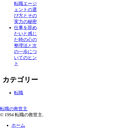
転職エージ
ェントの選
び方とその
実力の秘密
仕事を辞め
たいと感じ
た時の心の
整理法と次
の一歩につ
いてのヒン
ト
カテゴリー
転職
転職の救世主
© 1994 転職の救世主.
ホーム