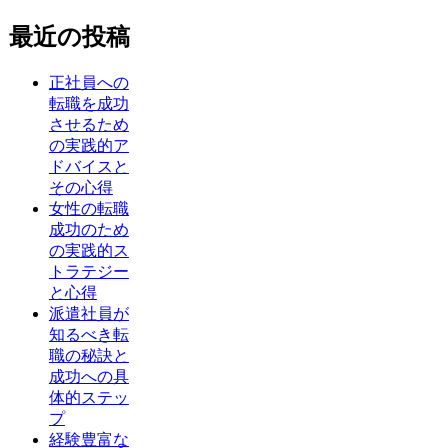
最近の投稿
正社員への
転職を成功
させるため
の実践的ア
ドバイスと
その心得
女性の転職
成功のため
の実践的ス
トラテジー
と心得
派遣社員が
知るべき転
職の秘訣と
成功への具
体的ステッ
プ
経験豊富な