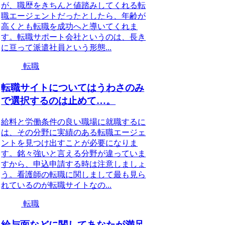
が、職歴をきちんと値踏みしてくれる転
職エージェントだったとしたら、年齢が
高くとも転職を成功へと導いてくれま
す。転職サポート会社というのは、長き
に亘って派遣社員という形態...
転職
転職サイトについてはうわさのみ
で選択するのは止めて…。
給料と労働条件の良い職場に就職するに
は、その分野に実績のある転職エージェ
ントを見つけ出すことが必要になりま
す。銘々強いと言える分野が違っていま
すから、申込申請する時は注意しましょ
う。看護師の転職に関しまして最も見ら
れているのが転職サイトなの...
転職
給与面などに関してあなたが満足