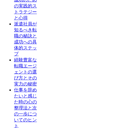
の実践的ス
トラテジー
と心得
派遣社員が
知るべき転
職の秘訣と
成功への具
体的ステッ
プ
経験豊富な
転職エージ
ェントの選
び方とその
実力の秘密
仕事を辞め
たいと感じ
た時の心の
整理法と次
の一歩につ
いてのヒン
ト