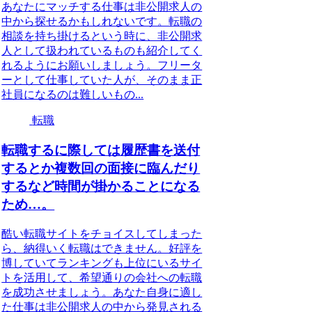
あなたにマッチする仕事は非公開求人の
中から探せるかもしれないです。転職の
相談を持ち掛けるという時に、非公開求
人として扱われているものも紹介してく
れるようにお願いしましょう。フリータ
ーとして仕事していた人が、そのまま正
社員になるのは難しいもの...
転職
転職するに際しては履歴書を送付
するとか複数回の面接に臨んだり
するなど時間が掛かることになる
ため…。
酷い転職サイトをチョイスしてしまった
ら、納得いく転職はできません。好評を
博していてランキングも上位にいるサイ
トを活用して、希望通りの会社への転職
を成功させましょう。あなた自身に適し
た仕事は非公開求人の中から発見される