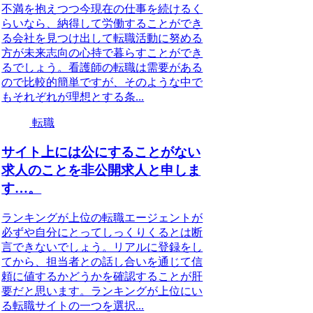
不満を抱えつつ今現在の仕事を続けるく
らいなら、納得して労働することができ
る会社を見つけ出して転職活動に努める
方が未来志向の心持で暮らすことができ
るでしょう。看護師の転職は需要がある
ので比較的簡単ですが、そのような中で
もそれぞれが理想とする条...
転職
サイト上には公にすることがない
求人のことを非公開求人と申しま
す…。
ランキングが上位の転職エージェントが
必ずや自分にとってしっくりくるとは断
言できないでしょう。リアルに登録をし
てから、担当者との話し合いを通じて信
頼に値するかどうかを確認することが肝
要だと思います。ランキングが上位にい
る転職サイトの一つを選択...