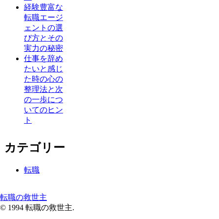
経験豊富な
転職エージ
ェントの選
び方とその
実力の秘密
仕事を辞め
たいと感じ
た時の心の
整理法と次
の一歩につ
いてのヒン
ト
カテゴリー
転職
転職の救世主
© 1994 転職の救世主.