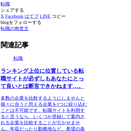
転職
シェアする
X
Facebook
はてブ
LINE
コピー
blogをフォローする
転職の救世主
関連記事
転職
ランキング上位に位置している転
職サイトが必ずしもあなたにとっ
て良いとは断言できかねます…。
多数の企業を比較するようにしませんと
個々に合うと思える企業を1つに絞り込む
ことは不可能です。転職サイトを利用す
ると言うなら、いくつか登録して案内さ
れる企業を比較することが欠かせませ
ん。年収だったり勤務地など、希望の条