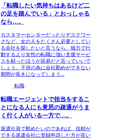
「転職したい気持ちはあるけど二
の足を踏んでいる」とおっしゃる
なら…。
カスタマーセンターだったりデスクワー
クなど、女の人をたくさん必要としてい
る会社を探したいと言うなら、独力で行
動するより女性の転職に強い支援サービ
スを頼ったほうが容易だと言っていいで
しょう。子供の為に会社勤めができない
期間が長きになってしまう...
転職
転職エージェントで担当をするこ
とになる人にも意思の疎通がうま
く行く人がいる一方で…。
派遣社員で勤めたいのであれば、信頼が
できる派遣会社に登録申請した方が良い